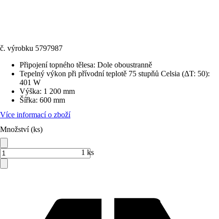
č. výrobku
5797987
Připojení topného tělesa
:
Dole oboustranně
Tepelný výkon při přívodní teplotě 75 stupňů Celsia (ΔT: 50)
:
401 W
Výška
:
1 200 mm
Šířka
:
600 mm
Více informací o zboží
Množství (ks)
1 ks