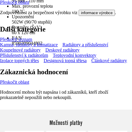
95 mm - 110 mm
Přeskočit oblast
Max. provozní teplota
110 °C
Zodpovědnost za bezpečnost výrobku viz
.
informace výrobce
Upozornění
502W (90/70 stupňů)
Rozměry (ŠxV)
Další kategorie
60 x 120 cm
EAN
Přeskočit seznam
8590309044802
Kamna, radiátory a klimatizace
Radiátory a příslušenství
Koupelnové radiátory
Deskové radiátory
Příslušenství k radiátorům
Teplovodní konvektory
Izolace topných těles
Designová topná tělesa
Článkové radiátory
Zákaznická hodnocení
Přeskočit oblast
Hodnocení mohou být napsána i od zákazníků, kteří zboží
prokazatelně nepoužili nebo nekoupili.
Možnosti platby