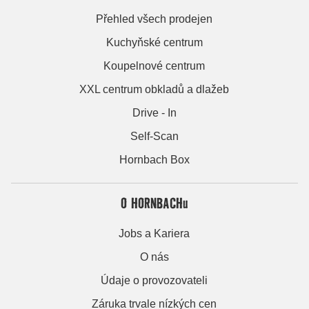
Přehled všech prodejen
Kuchyňské centrum
Koupelnové centrum
XXL centrum obkladů a dlažeb
Drive - In
Self-Scan
Hornbach Box
O HORNBACHu
Jobs a Kariera
O nás
Údaje o provozovateli
Záruka trvale nízkých cen