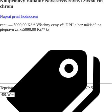
Koupelnový radiátor Novaservis rovný120x60 cm
chrom
Napsat první hodnocení
cenu — 5090,00 Kč * Všechny ceny vč. DPH a bez nákladů na
přepravu za ks
5090,00 Kč
*
/
ks
Tepelný výkon při přívodní teplotě 75 stupňů Celsia (ΔT: 50)