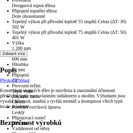
Provedení
Designová topná tělesa
Připojení topného tělesa
Dole oboustranně
Tepelný výkon při přívodní teplotě 55 stupňů Celsia (ΔT: 30)
502 W
Tepelný výkon při přívodní teplotě 75 stupňů Celsia (ΔT: 50)
401 W
Výška
1 200 mm
Šířka
Zobrazit více
600 mm
Hloubka
Popis
80 mm
Připojení
Přeskočit oblast
1/2"
Provozní režim
Konstrukce otopných těles je navržena k maximální účinnosti
Teplá voda
předávání tepla mezi vlastním radiátorem a okolím. Výhodami jsou
Základní barva
vysoká účinnost, snadná a rychlá montáž a dostupnost všech typů
Chrom
trvale skladem.
Povrch/Povrchová úprava
Lesklý
Připojovací rozteč
Bezpečnost výrobků
550 mm
Vzdálenost od stěny