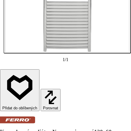
1
/
1
Porovnat