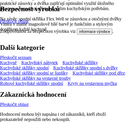
praktické zásuvky a dvířka zajišťují optimální využití úložného
Bezpečnost výrobků
prostoru a usnadňují přístup k vašim kuchyňským potřebám.
Na závěr: spodní skříňka Flex Well se zásuvkou a otočnými dvířky
Přeskočit oblast
Vintea v matné magnoliově bílé barvě je funkčním a stylovým
doplňkem každé kuchyně.
Zodpovědnost za bezpečnost výrobku viz
.
informace výrobce
Další kategorie
Přeskočit seznam
Kuchyně
Kuchyňský nábytek
Kuchyňské skříňky
Kuchyňské skříňky spodní
Kuchyňské skříňky spodní s dvířky
Kuchyňské skříňky spodní se šuplíky
Kuchyňské skříňky pod dřez
Kuchyňské skříňky na vestavné trouby
Rohové kuchyňské skříňky spodní
Kryty na vestavnou myčku
Zákaznická hodnocení
Přeskočit oblast
Hodnocení mohou být napsána i od zákazníků, kteří zboží
prokazatelně nepoužili nebo nekoupili.