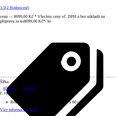
3.5
(2 Hodnocení)
cenu — 8099,00 Kč * Všechny ceny vč. DPH a bez nákladů na
přepravu za ks
8099,00 Kč
*
/
ks
Šířka
80 cm
100 cm
č. výrobku
10032101
Rozměry (ŠxVxH)
:
80 cm x 85 cm x 60 cm
Více informací o zboží