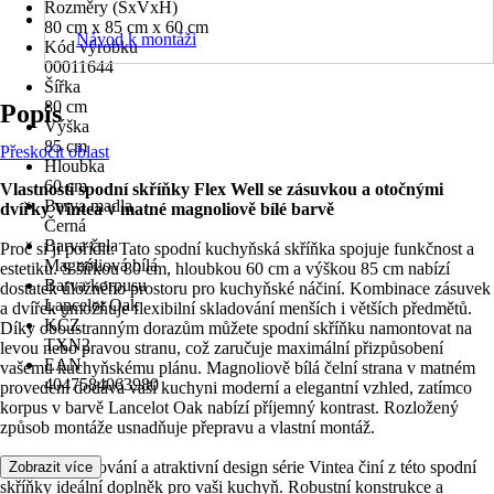
Rozměry (ŠxVxH)
80 cm x 85 cm x 60 cm
Návod k montáži
Kód výrobku
00011644
Šířka
80 cm
Popis
Výška
85 cm
Přeskočit oblast
Hloubka
60 cm
Vlastnosti spodní skříňky Flex Well se zásuvkou a otočnými
Barva madla
dvířky Vintea v matné magnoliově bílé barvě
Černá
Barva čela
Proč si ji pořídit: Tato spodní kuchyňská skříňka spojuje funkčnost a
Magnóliová bílá
estetiku. S šířkou 80 cm, hloubkou 60 cm a výškou 85 cm nabízí
Barva korpusu
dostatek úložného prostoru pro kuchyňské náčiní. Kombinace zásuvek
Lancelot Oak
a dvířek umožňuje flexibilní skladování menších i větších předmětů.
KČZ
Díky oboustranným dorazům můžete spodní skříňku namontovat na
TXN2
levou nebo pravou stranu, což zaručuje maximální přizpůsobení
EAN
vašemu kuchyňskému plánu. Magnoliově bílá čelní strana v matném
4047584063980
provedení dodává vaší kuchyni moderní a elegantní vzhled, zatímco
korpus v barvě Lancelot Oak nabízí příjemný kontrast. Rozložený
způsob montáže usnadňuje přepravu a vlastní montáž.
Kvalitní zpracování a atraktivní design série Vintea činí z této spodní
Zobrazit více
skříňky ideální doplněk pro vaši kuchyň. Robustní konstrukce a