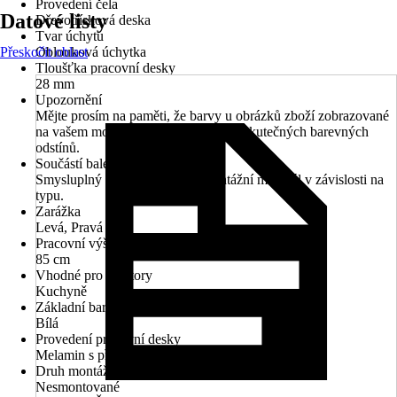
Provedení čela
Datové listy
Dřevotřísková deska
Tvar úchytu
Přeskočit oblast
Oblouková úchytka
Tloušťka pracovní desky
28 mm
Upozornění
Mějte prosím na paměti, že barvy u obrázků zboží zobrazované
na vašem monitoru se mohou lišit od skutečných barevných
odstínů.
Součástí balení
Smysluplný montážní návod, montážní materiál v závislosti na
typu.
Zarážka
Levá, Pravá
Pracovní výška
85 cm
Vhodné pro prostory
Kuchyně
Základní barva
Bílá
Provedení pracovní desky
Melamin s přední silnou hranou
Druh montáže
Nesmontované