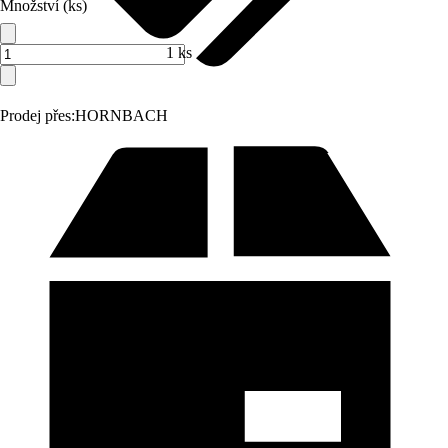
Množství (ks)
1 ks
Prodej přes:
HORNBACH