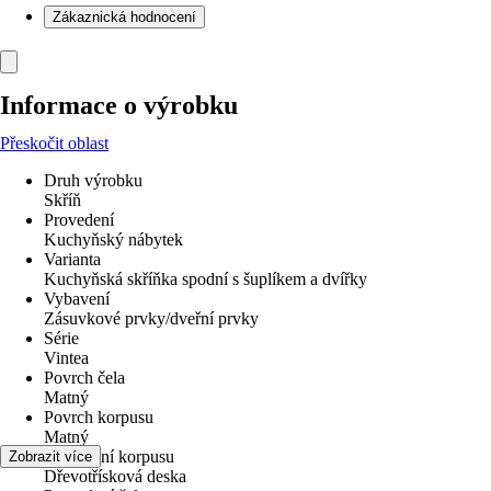
Zákaznická hodnocení
Informace o výrobku
Přeskočit oblast
Druh výrobku
Skříň
Provedení
Kuchyňský nábytek
Varianta
Kuchyňská skříňka spodní s šuplíkem a dvířky
Vybavení
Zásuvkové prvky/dveřní prvky
Série
Vintea
Povrch čela
Matný
Povrch korpusu
Matný
Provedení korpusu
Zobrazit více
Dřevotřísková deska