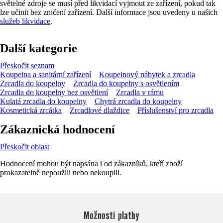
světelné zdroje se musí před likvidací vyjmout ze zařízení, pokud tak
lze učinit bez zničení zařízení. Další informace jsou uvedeny u našich
služeb likvidace
.
Další kategorie
Přeskočit seznam
Koupelna a sanitární zařízení
Koupelnový nábytek a zrcadla
Zrcadla do koupelny
Zrcadla do koupelny s osvětlením
Zrcadla do koupelny bez osvětlení
Zrcadla v rámu
Kulatá zrcadla do koupelny
Chytrá zrcadla do koupelny
Kosmetická zrcátka
Zrcadlové dlaždice
Příslušenství pro zrcadla
Zákaznická hodnocení
Přeskočit oblast
Hodnocení mohou být napsána i od zákazníků, kteří zboží
prokazatelně nepoužili nebo nekoupili.
Možnosti platby