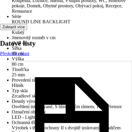
Koupelna, Ložnice, Jídelna, Vstupní prostory, WC, Hotelové
pokoje, Domek, Obytné prostory, Obývací pokoj, Recepce,
Restaurace
Série
ROUND LINE BACKLIGHT
Tvar
Zobrazit více
Kulatý
Jmenovitý rozměr v cm
Datové listy
Ø 80 cm
Šířka
Přeskočit oblast
80 cm
Výška
80 cm
Tloušťka
25 mm
Provedení rámu
Hliník
Typ skla
Zrcadlové sklo
Detaily výrobku
Osvětlení integrované, S hliníkovým rámem, Touch Sensor
Označení objímky
LED - Light Ermitting Diode
Ochranná třída
Výrobek s třídou ochrany II s dvojitě izolovaným vodičem