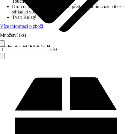
Touch Sensor
Druh ochrany
:
IP 44 (chráněno před vniknutím cizích těles a
stříkající vody)
Tvar
:
Kulatý
Více informací o zboží
Množství (ks)
Prodej přes:
HORNBACH
1 ks