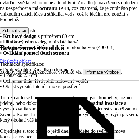
ovládání světla jednoduché a intuitivní. Zrcadlo je navrženo s ohledem
na bezpečnost a má
ochranu IP 44
, což znamená, že je chráněno před
vniknutím cizích těles a stříkající vody, což je ideální pro použití v
koupelně.
Klíčové vlastnosti:
Zobrazit více
•
Kruhový design
s průměrem 80 cm
•
Hliníkový rám
v elegantní zlaté barvě
Bezpečnost výrobků
•
Integrované osvětlení
s neutrální bílou barvou (4000 K)
•
Ovládání pomocí touch sensoru
Přeskočit oblast
Technická specifikace:
• Druh výrobku: Zrcadlo do koupelny
Zodpovědnost za bezpečnost výrobku viz
.
informace výrobce
• Tloušťka: 2.5 cm
• Ochranná třída: II (dvojitě izolovaný vodič)
• Oblast využití: Interiér, mokré prostředí
Toto zrcadlo se hodí do různých prostor, jako jsou koupelny, ložnice,
jídelny, nebo dokonce hotelové pokoje. Jeho
snadná instalace
a
vysoká kvalita zaručují dlouhou životnost a spokojenost s používáním.
Zrcadlo Round Line LED je nejen praktickým, ale i stylovým prvkem,
který obohatí váš interiér.
Objednejte si toto zrcadlo ještě dnes a přidejte do svého domova
kousek elegance a funkčnosti.