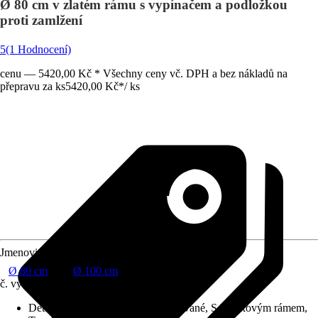
Ø 80 cm v zlatém rámu s vypínačem a podložkou
proti zamlžení
5
(1 Hodnocení)
cenu — 5420,00 Kč * Všechny ceny vč. DPH a bez nákladů na
přepravu za ks
5420,00 Kč
*
/
ks
Jmenovitý rozměr v cm
Ø 80 cm
Ø 100 cm
č. výrobku
10729567
Detaily výrobku
:
Osvětlení integrované, S hliníkovým rámem,