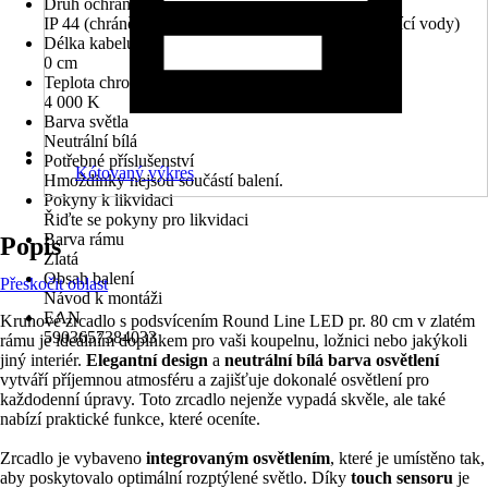
Druh ochrany
IP 44 (chráněno před vniknutím cizích těles a stříkající vody)
Délka kabelu
0 cm
Teplota chromatičnosti
4 000 K
Barva světla
Neutrální bílá
Potřebné příslušenství
Kótovaný výkres
Hmoždinky nejsou součástí balení.
Pokyny k likvidaci
Řiďte se pokyny pro likvidaci
Barva rámu
Popis
Zlatá
Obsah balení
Přeskočit oblast
Návod k montáži
EAN
Kruhové zrcadlo s podsvícením Round Line LED pr. 80 cm v zlatém
5903657384033
rámu je ideálním doplňkem pro vaši koupelnu, ložnici nebo jakýkoli
jiný interiér.
Elegantní design
a
neutrální bílá barva osvětlení
vytváří příjemnou atmosféru a zajišťuje dokonalé osvětlení pro
každodenní úpravy. Toto zrcadlo nejenže vypadá skvěle, ale také
nabízí praktické funkce, které oceníte.
Zrcadlo je vybaveno
integrovaným osvětlením
, které je umístěno tak,
aby poskytovalo optimální rozptýlené světlo. Díky
touch sensoru
je