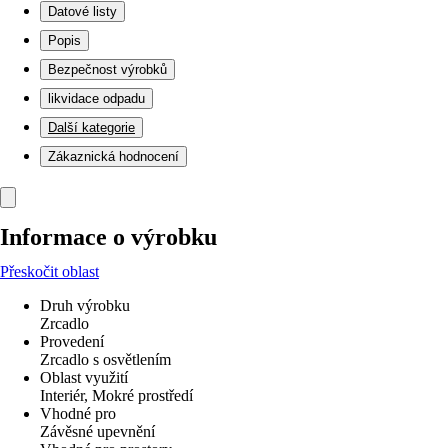
Datové listy
Popis
Bezpečnost výrobků
likvidace odpadu
Další kategorie
Zákaznická hodnocení
Informace o výrobku
Přeskočit oblast
Druh výrobku
Zrcadlo
Provedení
Zrcadlo s osvětlením
Oblast využití
Interiér, Mokré prostředí
Vhodné pro
Závěsné upevnění