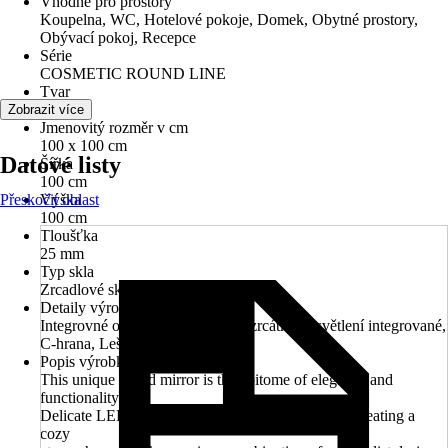
Vhodné pro prostory
Koupelna, WC, Hotelové pokoje, Domek, Obytné prostory,
Obývací pokoj, Recepce
Série
COSMETIC ROUND LINE
Tvar
Kulatý
Zobrazit více
Jmenovitý rozměr v cm
100 x 100 cm
Datové listy
Šířka
100 cm
Přeskočit oblast
Výška
100 cm
Tloušťka
25 mm
Typ skla
Zrcadlové sklo
Detaily výrobku
Integrovné osvětlené kosmetické zrcátko, Osvětlení integrované,
C-hrana, Leštěná hrana
Popis výrobku
This unique round mirror is the epitome of elegance and
functionality.
Delicate LED lighting subtly highlights its shape, creating a
cozy