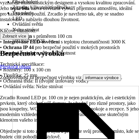
Obsah balení
vyznačuje minimalistickým designem a vysokou kvalitou zpracování.
Zrcadlo, Uživatelská příručka
Jeho
teplá bílá
barva osvětlení vytváří příjemnou atmosféru, ideální
Typ zdroje
pro každodenní použití. Zrcadlo je navrženo tak, aby se snadno
LED
instalovalo a nabízelo dlouhou životnost.
Ovládání světla
Nelze stmívat
Klíčové vlastnosti:
EAN
•
Kulatý design
s průměrem 100 cm
Zobrazit více
5903657385528
•
Integrované LED osvětlení
s teplotou chromatičnosti 3000 K
•
Ochrana IP 44
pro bezpečné použití v mokrých prostorách
Bezpečnost výrobků
•
Snadná instalace
a dlouhá životnost
Technická specifikace:
Přeskočit oblast
• Rozměry: 100 x 100 cm
• Tloušťka: 25 mm
Zodpovědnost za bezpečnost výrobku viz
.
informace výrobce
• Ochranná třída: II (dvojitě izolovaný vodič)
• Ovládání světla: Nelze stmívat
Zrcadlo Round LED pr. 100 cm je nejen praktickým, ale i estetickým
prvkem, který obohatí váš domov. Je vhodné pro různé prostory, jako
jsou koupelny, WC, hotelové pokoje, obývací pokoje a recepce. S jeho
moderním vzhledem a kvalitním zpracováním se stane skutečným
klenotem vašeho interiéru.
Objednejte si toto zrcadlo nyní a přetvořte svůj prostor na místo, kde se
budete cítit pohodlně a stylově.