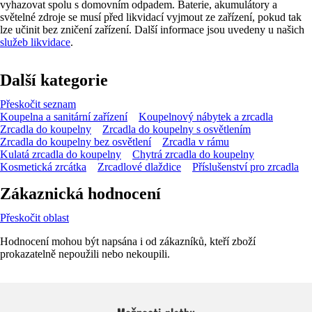
vyhazovat spolu s domovním odpadem. Baterie, akumulátory a
světelné zdroje se musí před likvidací vyjmout ze zařízení, pokud tak
lze učinit bez zničení zařízení. Další informace jsou uvedeny u našich
služeb likvidace
.
Další kategorie
Přeskočit seznam
Koupelna a sanitární zařízení
Koupelnový nábytek a zrcadla
Zrcadla do koupelny
Zrcadla do koupelny s osvětlením
Zrcadla do koupelny bez osvětlení
Zrcadla v rámu
Kulatá zrcadla do koupelny
Chytrá zrcadla do koupelny
Kosmetická zrcátka
Zrcadlové dlaždice
Příslušenství pro zrcadla
Zákaznická hodnocení
Přeskočit oblast
Hodnocení mohou být napsána i od zákazníků, kteří zboží
prokazatelně nepoužili nebo nekoupili.