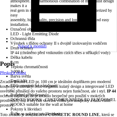
atmosphere. The harmonious combination of minimalist design
makes it a
real gem in modern interiors. Our mirrors are characterized by
easy
assembly, high quality, precision and long life.Safe and easy
installation.
Označení objímky
LED - Light Ermitting Diode
Ochranná třída
Výrobek s třídou ochrany II s dvojitě izolovaným vodičem
Návod k montáži
Druh ochrany
IP 44 (chráněno před vniknutím cizích těles a stříkající vody)
Délka kabelu
0 cm
Popis
Teplota chromatičnosti
3 000 K
Přeskočit oblast
Barva světla
Teplá bílá
Zrcadlo Round LED pr. 100 cm je ideálním doplňkem pro moderní
Třída energetické náročnosti
koupelny a interiéry. Jeho elegantní kulatý design a integrované LED
G
osvětlení přinášejí do vašeho prostoru nejen funkčnost, ale i styl.
IP 44
Potřebné příslušenství
ochrana zajišťuje, že je zrcadlo bezpečné pro použití v mokrých
DOWEL HOOKS - CUSTOMER NEEDS TO BUY DOWEL
prostředích, což z něj činí skvělou volbu pro koupelny a další vlhké
HOOKS suitable for the wall at home
prostory.
Pokyny k likvidaci
Řiďte se pokyny pro likvidaci
Toto zrcadlo je součástí série
COSMETIC ROUND LINE
, která se