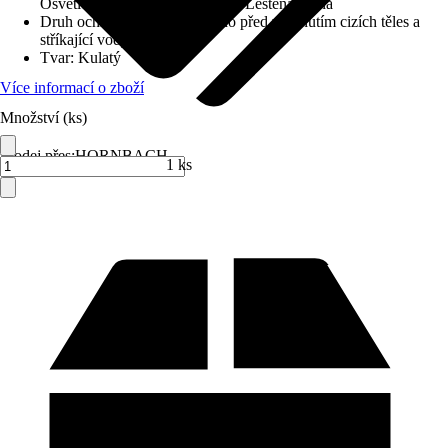
Osvětlení integrované, C-hrana, Leštěná hrana
Druh ochrany
:
IP 44 (chráněno před vniknutím cizích těles a
stříkající vody)
Tvar
:
Kulatý
Více informací o zboží
Množství (ks)
Prodej přes:
HORNBACH
1 ks