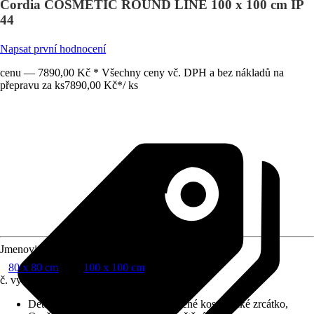
Cordia COSMETIC ROUND LINE 100 x 100 cm IP
44
Napsat první hodnocení
cenu — 7890,00 Kč * Všechny ceny vč. DPH a bez nákladů na
přepravu za ks
7890,00 Kč
*
/
ks
Jmenovitý rozměr v cm
80 x 80 cm
100 x 100 cm
č. výrobku
12473626
Detaily výrobku
:
Integrovné osvětlené kosmetické zrcátko,