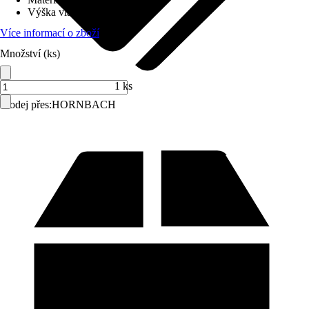
Výška vlasu (cca)
:
5 mm
Více informací o zboží
Množství (ks)
1 ks
Prodej přes:
HORNBACH