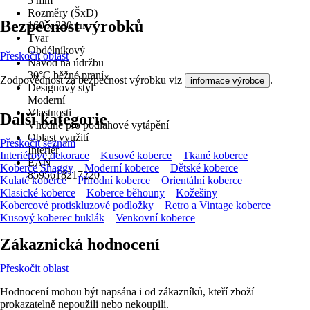
5 mm
Rozměry (ŠxD)
Bezpečnost výrobků
160 x 230 cm
Tvar
Obdélníkový
Přeskočit oblast
Návod na údržbu
30°C běžné praní
Zodpovědnost za bezpečnost výrobku viz
.
informace výrobce
Designový styl
Moderní
Vlastnosti
Další kategorie
Vhodné pro podlahové vytápění
Oblast využití
Přeskočit seznam
Interiér
Interiérové dekorace
Kusové koberce
Tkané koberce
EAN
Koberce Shaggy
Moderní koberce
Dětské koberce
8595618217220
Kulaté koberce
Přírodní koberce
Orientální koberce
Klasické koberce
Koberce běhouny
Kožešiny
Kobercové protiskluzové podložky
Retro a Vintage koberce
Kusový koberec buklák
Venkovní koberce
Zákaznická hodnocení
Přeskočit oblast
Hodnocení mohou být napsána i od zákazníků, kteří zboží
prokazatelně nepoužili nebo nekoupili.