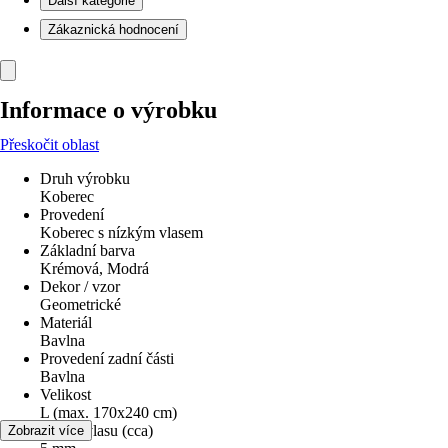
Další kategorie
Zákaznická hodnocení
Informace o výrobku
Přeskočit oblast
Druh výrobku
Koberec
Provedení
Koberec s nízkým vlasem
Základní barva
Krémová, Modrá
Dekor / vzor
Geometrické
Materiál
Bavlna
Provedení zadní části
Bavlna
Velikost
L (max. 170x240 cm)
Výška vlasu (cca)
Zobrazit více