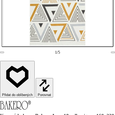
1
/
5
Porovnat