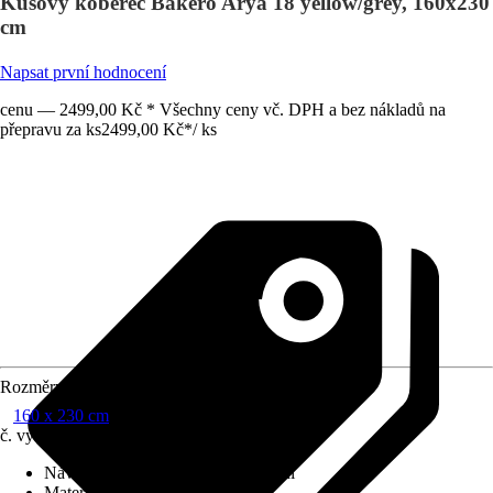
Kusový koberec Bakero Arya 18 yellow/grey, 160x230
cm
Napsat první hodnocení
cenu — 2499,00 Kč * Všechny ceny vč. DPH a bez nákladů na
přepravu za ks
2499,00 Kč
*
/
ks
Rozměry (ŠxD)
160 x 230 cm
č. výrobku
12667433
Návod na údržbu
:
30°C běžné praní
Materiál
:
Bavlna