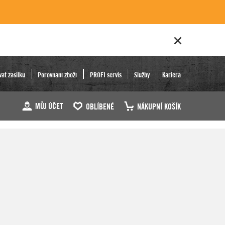
vat zásilku
Porovnání zboží
PROFI servis
Služby
Kariéra
MŮJ ÚČET
OBLÍBENÉ
NÁKUPNÍ KOŠÍK