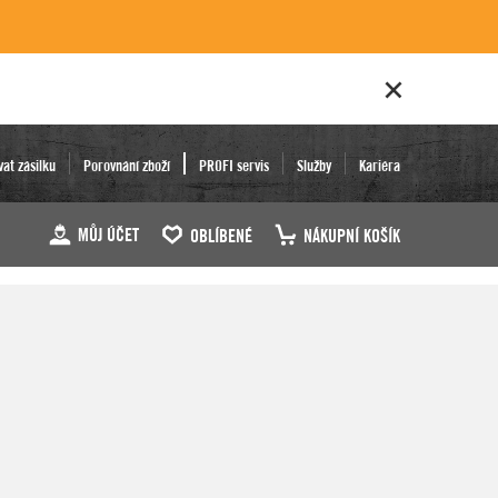
vat zásilku
Porovnání zboží
PROFI servis
Služby
Kariéra
MŮJ ÚČET
OBLÍBENÉ
NÁKUPNÍ KOŠÍK