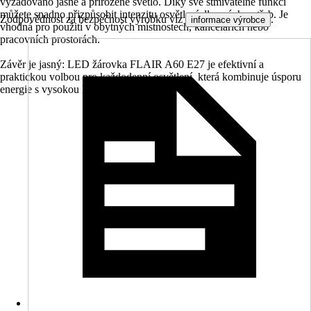
vyžadováno jasné a přirozené světlo. Díky své stmívatelné funkci
můžete snadno přizpůsobit intenzitu osvětlení dle svých potřeb. Je
Zodpovědnost za bezpečnost výrobku viz
.
informace výrobce
vhodná pro použití v obytných místnostech, kancelářích nebo
pracovních prostorách.
Závěr je jasný: LED žárovka FLAIR A60 E27 je efektivní a
praktickou volbou pro každodenní osvětlení, která kombinuje úsporu
energie s vysokou kvalitou světla.