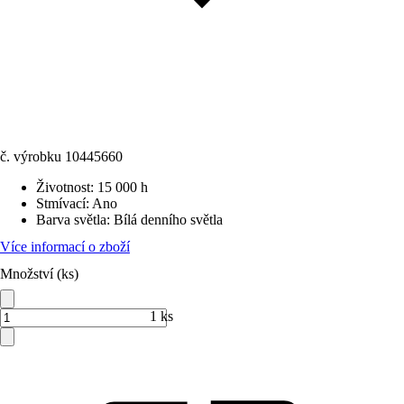
č. výrobku
10445660
Životnost
:
15 000 h
Stmívací
:
Ano
Barva světla
:
Bílá denního světla
Více informací o zboží
Množství (ks)
1 ks