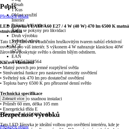
Obsah
Popis
1 Kus
Oblast využití
Přeskočit oblast
Interiér
Pokyny k likvidaci
LED žárovka FLAIR A60 E27 / 4 W (40 W) 470 lm 6500 K matná
Řiďte se pokyny pro likvidaci
stmívatelná
Druh výrobku
Světelné zdroje
Tato LED žárovka s tradičním hruškovitým tvarem nabízí efektivní
KČZ
osvětlení pro váš interiér. S výkonem 4 W nahrazuje klasickou 40W
6Z38
žárovku a poskytuje světlo s denním bílým odstínem.
EAN
4306517603564
Klíčové vlastnosti
• Matný povrch pro jemné rozptýlení světla
• Stmívatelná funkce pro nastavení intenzity osvětlení
• Světelný tok 470 lm pro dostatečné osvětlení
• Teplota barvy 6500 K pro přirozené denní světlo
Technická specifikace
• Patice E27 pro snadnou instalaci
Zobrazit více
• Průměr 60 mm, délka 105 mm
• Energetická třída E
Bezpečnost výrobků
• Životnost až 15 000 hodin
Tato LED žárovka je ideální volbou pro osvětlení interiéru, kde je
Přeskočit oblast