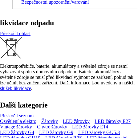
Bezpečnostní upozornění/varování
likvidace odpadu
Přeskočit oblast
Elektrospotřebiče, baterie, akumulátory a světelné zdroje se nesmí
vyhazovat spolu s domovním odpadem. Baterie, akumulátory a
světelné zdroje se musí před likvidací vyjmout ze zařízení, pokud tak
lze učinit bez zničení zařízení. Další informace jsou uvedeny u našich
služeb likvidace
.
Další kategorie
Přeskočit seznam
Osvětlení a elektro
Žárovky
LED žárovky
LED žárovky E27
Vintage žárovky
Chytré žárovky
LED žárovky E14
LED žárovky G4
LED žárovky G9
LED žárovky GU5.3
LED žárovky GU10
LED žárovky R7S
LED žárovky ostatní