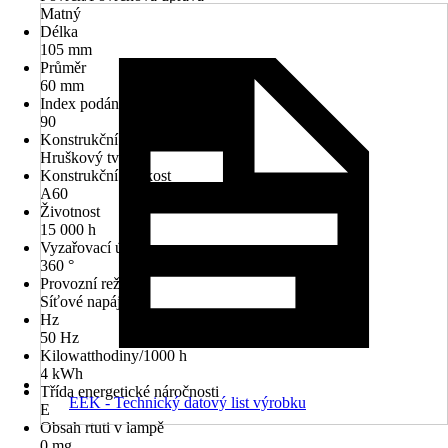
Matný
Délka
105 mm
Průměr
60 mm
Index podání barev (Ra)
90
Konstrukční provedení
Hruškový tvar
Konstrukční velikost
A60
Životnost
15 000 h
Vyzařovací úhel
360 °
Provozní režim
Síťové napájení
Hz
50 Hz
Kilowatthodiny/1000 h
4 kWh
Třída energetické náročnosti
EEK - Technický datový list výrobku
E
Obsah rtuti v lampě
0 mg