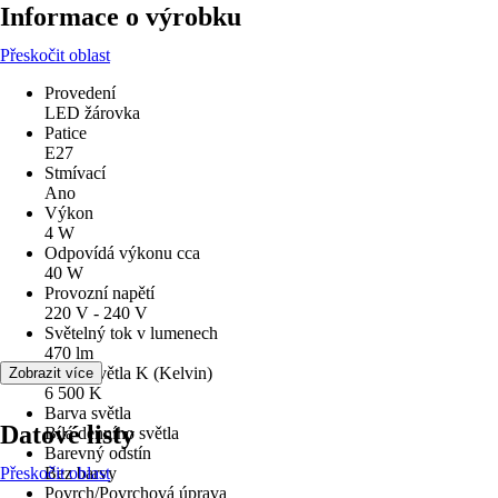
Informace o výrobku
Přeskočit oblast
Provedení
LED žárovka
Patice
E27
Stmívací
Ano
Výkon
4 W
Odpovídá výkonu cca
40 W
Provozní napětí
220 V - 240 V
Světelný tok v lumenech
470 lm
Barva světla K (Kelvin)
Zobrazit více
6 500 K
Barva světla
Datové listy
Bílá denního světla
Barevný odstín
Přeskočit oblast
Bez barvy
Povrch/Povrchová úprava