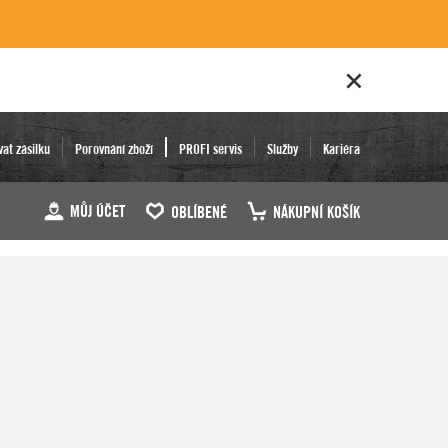
vat zásilku
Porovnání zboží
PROFI servis
Služby
Kariéra
MŮJ ÚČET
OBLÍBENÉ
NÁKUPNÍ KOŠÍK