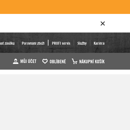
vat zásilku
Porovnání zboží
PROFI servis
Služby
Kariéra
MŮJ ÚČET
OBLÍBENÉ
NÁKUPNÍ KOŠÍK