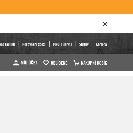
vat zásilku
Porovnání zboží
PROFI servis
Služby
Kariéra
MŮJ ÚČET
OBLÍBENÉ
NÁKUPNÍ KOŠÍK