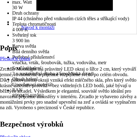
max. Watt
30 W
Druh ochrany
IP 44 (chráněno před vniknutím cizích těles a stříkající vody)
Teplota chromatičnosti
Návod k montáži
4 000 K
Světelný tok
3 900 lm
Barva světla
Popis
Bílá denního světla
Potřebné příslušenství
Přeskočit oblast
vrtačka, vrták, šroubovák, tužka, vodováha, metr
Součástí balení
Zrcadlo Moonlight má průsvitný LED okraj o šířce 2 cm, který vytváří
2 x nastavitelná skoba a hmoždinka do zdi
jemné, rovnoměrné a příjemně rozptýlené světlo po celém obvodu.
Obsah balení
Díky pískovanému okraji vzniká efekt mléčného skla, přes který světlo
Upevňovací materiál
krásně a neostře prosvítá – bez viditelných LED bodů, jaké bývají u
EAN
běžných zrcadel. Výsledkem je elegantní, souvislé světlo ideální pro
8590475411002
navození příjemné atmosféry v interiéru. Zrcadlo je vybaveno závěsy a
montážními prvky pro snadné upevnění na zeď a ovládá se vypínačem
na zdi. Vyrobeno s precizností v České republice.
Bezpečnost výrobků