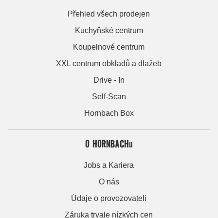
Přehled všech prodejen
Kuchyňské centrum
Koupelnové centrum
XXL centrum obkladů a dlažeb
Drive - In
Self-Scan
Hornbach Box
O HORNBACHu
Jobs a Kariera
O nás
Údaje o provozovateli
Záruka trvale nízkých cen