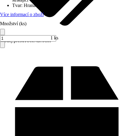
Tvar
:
Hranatý
Více informací o zboží
Množství (ks)
1 ks
Prodej přes:
HORNBACH