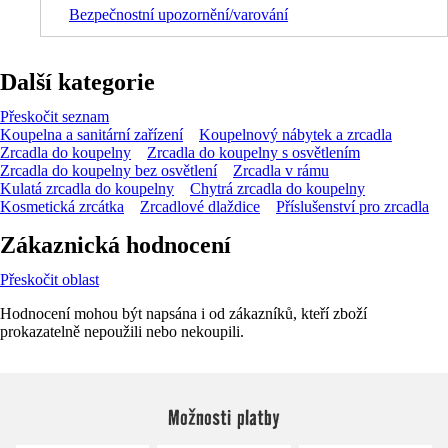
Bezpečnostní upozornění/varování
Další kategorie
Přeskočit seznam
Koupelna a sanitární zařízení
Koupelnový nábytek a zrcadla
Zrcadla do koupelny
Zrcadla do koupelny s osvětlením
Zrcadla do koupelny bez osvětlení
Zrcadla v rámu
Kulatá zrcadla do koupelny
Chytrá zrcadla do koupelny
Kosmetická zrcátka
Zrcadlové dlaždice
Příslušenství pro zrcadla
Zákaznická hodnocení
Přeskočit oblast
Hodnocení mohou být napsána i od zákazníků, kteří zboží
prokazatelně nepoužili nebo nekoupili.
Možnosti platby