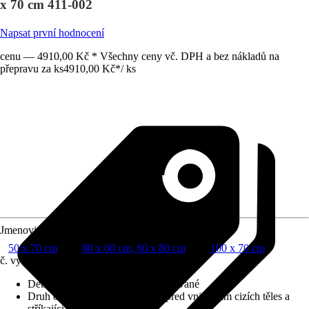
x 70 cm 411-002
Napsat první hodnocení
cenu — 4910,00 Kč * Všechny ceny vč. DPH a bez nákladů na
přepravu za ks
4910,00 Kč
*
/
ks
Jmenovitý rozměr v cm
50 x 70 cm
80 x 60 cm, 60 x 80 cm
100 x 70 cm
č. výrobku
10602807
Detaily výrobku
:
Osvětlení integrované
Druh ochrany
:
IP 44 (chráněno před vniknutím cizích těles a
stříkající vody)