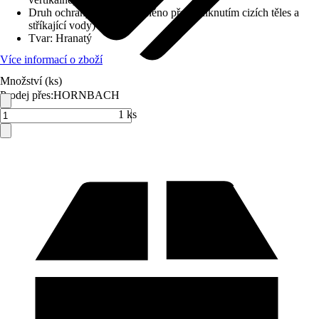
Druh ochrany
:
IP 44 (chráněno před vniknutím cizích těles a
stříkající vody)
Tvar
:
Hranatý
Více informací o zboží
Množství (ks)
Prodej přes:
HORNBACH
1 ks