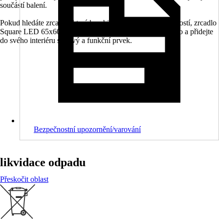
součástí balení.
Pokud hledáte zrcadlo, které kombinuje estetiku s praktičností, zrcadlo
Square LED 65x60 cm je skvělou volbou. Objednejte si ho a přidejte
do svého interiéru stylový a funkční prvek.
Bezpečnostní upozornění/varování
likvidace odpadu
Přeskočit oblast