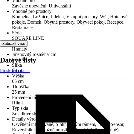
Vhodné pro
Závěsné upevnění, Univerzální
Vhodné pro prostory
Koupelna, Ložnice, Jídelna, Vstupní prostory, WC, Hotelové
pokoje, Domek, Obytné prostory, Obývací pokoj, Recepce,
Restaurace
Série
SQUARE LINE
Tvar
Zobrazit více
Hranatý
Jmenovitý rozměr v cm
Datové listy
60 x 65 cm
Šířka
Přeskočit oblast
60 cm
Výška
65 cm
Tloušťka
25 mm
Provedení rámu
Hliník
Typ skla
Zrcadlové sklo
Detaily výrobku
Osvětlení integrované, S hliníkovým rámem, Touch Sensor,
Reversibilní (je možné umístit horizontálně či vertikálně)