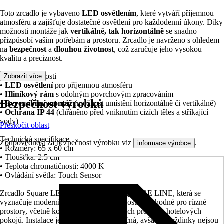
Toto zrcadlo je vybaveno
LED osvětlením
, které vytváří příjemnou
atmosféru a zajišťuje dostatečné osvětlení pro každodenní úkony. Díky
možnosti montáže jak
vertikálně, tak horizontálně
se snadno
přizpůsobí vašim potřebám a prostoru. Zrcadlo je navrženo s ohledem
na
bezpečnost
a
dlouhou životnost
, což zaručuje jeho vysokou
kvalitu a preciznost.
Klíčové vlastnosti
Zobrazit více
•
LED osvětlení
pro příjemnou atmosféru
•
Hliníkový rám
s odolným povrchovým zpracováním
Bezpečnost výrobků
•
Reversibilní montáž
(možnost umístění horizontálně či vertikálně)
•
Ochrana IP 44
(chráněno před vniknutím cizích těles a stříkající
vody)
Přeskočit oblast
Technická specifikace
Zodpovědnost za bezpečnost výrobku viz
.
informace výrobce
• Rozměry: 65 x 60 cm
• Tloušťka: 2.5 cm
• Teplota chromatičnosti: 4000 K
• Ovládání světla: Touch Sensor
Zrcadlo Square LED je součástí série SQUARE LINE, která se
vyznačuje moderním designem a funkčností. Je vhodné pro různé
prostory, včetně koupelen, ložnic, jídelních prostor a hotelových
pokojů. Instalace je jednoduchá a bezpečná, avšak hmoždinky nejsou