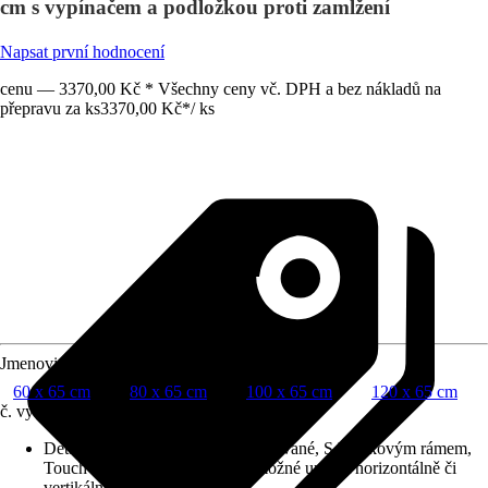
cm s vypínačem a podložkou proti zamlžení
Napsat první hodnocení
cenu — 3370,00 Kč * Všechny ceny vč. DPH a bez nákladů na
přepravu za ks
3370,00 Kč
*
/
ks
Jmenovitý rozměr v cm
60 x 65 cm
80 x 65 cm
100 x 65 cm
120 x 65 cm
č. výrobku
10729542
Detaily výrobku
:
Osvětlení integrované, S hliníkovým rámem,
Touch Sensor, Reversibilní (je možné umístit horizontálně či
vertikálně)