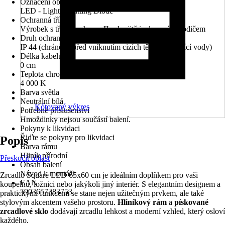
Označení objímky
LED - Light Ermitting Diode
Ochranná třída
Výrobek s třídou ochrany II s dvojitě izolovaným vodičem
Druh ochrany
IP 44 (chráněno před vniknutím cizích těles a stříkající vody)
Délka kabelu
0 cm
Teplota chromatičnosti
4 000 K
Barva světla
Neutrální bílá
Kótovaný výkres
Potřebné příslušenství
Hmoždinky nejsou součástí balení.
Pokyny k likvidaci
Řiďte se pokyny pro likvidaci
Popis
Barva rámu
Hliník přírodní
Přeskočit oblast
Obsah balení
Návod k montáži
Zrcadlo Square LED 65x60 cm je ideálním doplňkem pro vaši
EAN
koupelnu, ložnici nebo jakýkoli jiný interiér. S elegantním designem a
5903657383753
praktickými funkcemi se stane nejen užitečným prvkem, ale také
stylovým akcentem vašeho prostoru.
Hliníkový rám
a
pískované
zrcadlové sklo
dodávají zrcadlu lehkost a moderní vzhled, který osloví
každého.