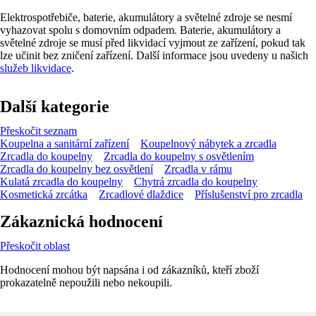
Elektrospotřebiče, baterie, akumulátory a světelné zdroje se nesmí
vyhazovat spolu s domovním odpadem. Baterie, akumulátory a
světelné zdroje se musí před likvidací vyjmout ze zařízení, pokud tak
lze učinit bez zničení zařízení. Další informace jsou uvedeny u našich
služeb likvidace
.
Další kategorie
Přeskočit seznam
Koupelna a sanitární zařízení
Koupelnový nábytek a zrcadla
Zrcadla do koupelny
Zrcadla do koupelny s osvětlením
Zrcadla do koupelny bez osvětlení
Zrcadla v rámu
Kulatá zrcadla do koupelny
Chytrá zrcadla do koupelny
Kosmetická zrcátka
Zrcadlové dlaždice
Příslušenství pro zrcadla
Zákaznická hodnocení
Přeskočit oblast
Hodnocení mohou být napsána i od zákazníků, kteří zboží
prokazatelně nepoužili nebo nekoupili.