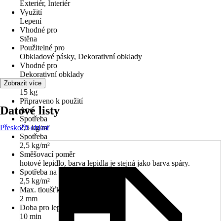
Exteriér, Interiér
Využití
Lepení
Vhodné pro
Stěna
Použitelné pro
Obkladové pásky, Dekorativní obklady
Vhodné pro
Dekorativní obklady
Obsah
Zobrazit více
15 kg
Připraveno k použití
Datové listy
Ano
Spotřeba
Přeskočit oblast
2,5 kg/m²
Spotřeba
2,5 kg/m²
Směšovací poměr
hotové lepidlo, barva lepidla je stejná jako barva spáry.
Spotřeba na mm tloušťky vrstvy
2,5 kg/m²
Max. tloušťka vrstvy
2 mm
Doba pro lepení
10 min