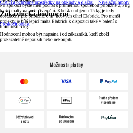
Čisticí a ochranné prostředky na obklady a dlažbu
Nivelační hmoty
Při aplikaci byste měli počítat s průměrnou spotřebou přibližně 2,5 kg
lepicí malty na metr čtvereční. Kbelík o objemu 15 kg je tedy
Zákaznická hodnocení
dostatečný pro přibližně 6 m² lícových cihel Elabrick. Pro menší
projekty je bílá lepicí malta Elabrick k dispozici také v balení o
Přeskočit oblast
hmotnosti 5 kg.
Hodnocení mohou být napsána i od zákazníků, kteří zboží
prokazatelně nepoužili nebo nekoupili.
Možnosti platby