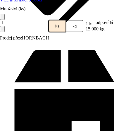
Množství (ks)
odpovídá
1 ks
ks
kg
15,000 kg
Prodej přes:
HORNBACH