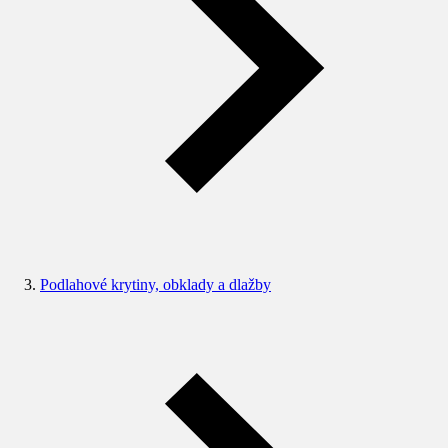
Podlahové krytiny, obklady a dlažby