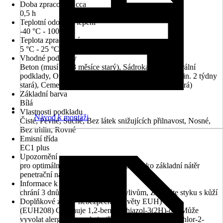
Doba zpracování cca
0,5 h
Teplotní odolnost lepení
-40 °C - 100 °C
Teplota zpracování
5 °C - 25 °C
Vhodné podklady
Beton (musí být 3 měsíce starý), Sádrokarton, Minerální
podklady, Organické podklady, Omítka (musí být min. 2 týdny
stará), Cementová omítka (musí být min. 2 týdny stará)
Základní barva
Bílá
Vlastnosti podkladu
Návod k montáži
Čisté, Pevné, Suché, Bez látek snižujících přilnavost, Nosné,
Bez trhlin, Rovné
Emisní třída
EC1 plus
Upozornění
pro optimální výsledek doporučujeme jako základní nátěr
penetrační nátěr Elabrick
Informace k časovým údajům
chrání 3 dnů proti povětrnostním vlivům, Zabraňte styku s kůží
Doplňkové znaky nebezpečnosti (věty EUH)
(EUH208) Obsahuje 1,2-benzisothiazol-3(2H)-on. Může
vyvolat alergickou reakci., (EUH208) Obsahuje 5-chlor-2-