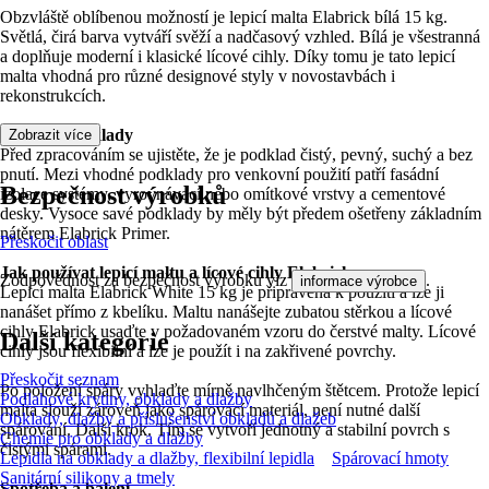
Obzvláště oblíbenou možností je lepicí malta Elabrick bílá 15 kg.
Světlá, čirá barva vytváří svěží a nadčasový vzhled. Bílá je všestranná
a doplňuje moderní i klasické lícové cihly. Díky tomu je tato lepicí
malta vhodná pro různé designové styly v novostavbách i
rekonstrukcích.
Vhodné podklady
Zobrazit více
Před zpracováním se ujistěte, že je podklad čistý, pevný, suchý a bez
pnutí. Mezi vhodné podklady pro venkovní použití patří fasádní
Bezpečnost výrobků
izolace systémy, vyrovnávací nebo omítkové vrstvy a cementové
desky. Vysoce savé podklady by měly být předem ošetřeny základním
nátěrem Elabrick Primer.
Přeskočit oblast
Jak používat lepicí maltu a lícové cihly Elabrick
Zodpovědnost za bezpečnost výrobku viz
.
informace výrobce
Lepicí malta Elabrick White 15 kg je připravena k použití a lze ji
nanášet přímo z kbelíku. Maltu nanášejte zubatou stěrkou a lícové
cihly Elabrick usaďte v požadovaném vzoru do čerstvé malty. Lícové
Další kategorie
cihly jsou flexibilní a lze je použít i na zakřivené povrchy.
Přeskočit seznam
Po položení spáry vyhlaďte mírně navlhčeným štětcem. Protože lepicí
Podlahové krytiny, obklady a dlažby
malta slouží zároveň jako spárovací materiál, není nutné další
Obklady, dlažby a příslušenství obkladů a dlažeb
spárování. Další krok. Tím se vytvoří jednotný a stabilní povrch s
Chemie pro obklady a dlažby
čistými spárami.
Lepidla na obklady a dlažby, flexibilní lepidla
Spárovací hmoty
Sanitární silikony a tmely
Spotřeba a balení