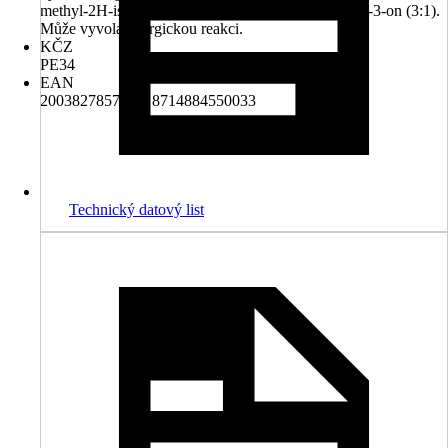
methyl-2H-isothiazol-3-on a 2-methyl-2H-isothiazol-3-on (3:1).
Může vyvolat alergickou reakci.
KČZ
PE34
EAN
2003827857008, 8714884550033
Technický datový list