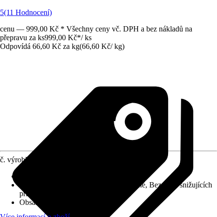
5
(11 Hodnocení)
cenu — 999,00 Kč * Všechny ceny vč. DPH a bez nákladů na
přepravu za ks
999,00 Kč
*
/
ks
Odpovídá 66,60 Kč za kg
(
66,60 Kč
/
kg
)
č. výrobku
3827857
Druh výrobku
:
Lepidlo
Vlastnosti podkladu
:
Čisté, Pevné, Suché, Bez látek snižujících
přilnavost, Nosné, Bez trhlin, Rovné
Obsah
:
15 kg
Více informací o zboží