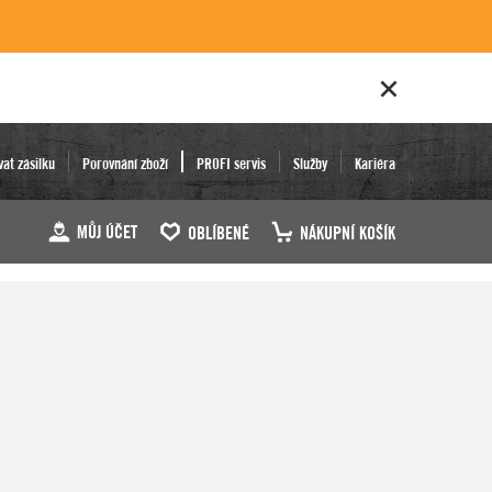
vat zásilku
Porovnání zboží
PROFI servis
Služby
Kariéra
MŮJ ÚČET
OBLÍBENÉ
NÁKUPNÍ KOŠÍK