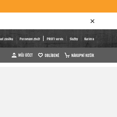
vat zásilku
Porovnání zboží
PROFI servis
Služby
Kariéra
MŮJ ÚČET
OBLÍBENÉ
NÁKUPNÍ KOŠÍK