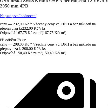
OSB deska Swiss Krono OSB 3 nebroušená 12 x 675 x
2050 mm 4PD
Napsat první hodnocení
cenu — 232,00 Kč * Všechny ceny vč. DPH a bez nákladů na
přepravu za ks
232,00 Kč
*
/
ks
Odpovídá 167,75 Kč za m²
(
167,75 Kč
/
m²
)
Při odběru 78 ks:
cenu — 208,00 Kč * Všechny ceny vč. DPH a bez nákladů na
přepravu za ks
208,00 Kč
*
/
ks
Odpovídá 150,40 Kč za m²
(
150,40 Kč
/
m²
)