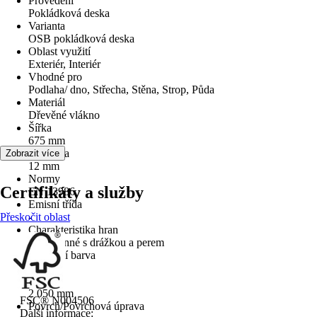
Provedení
Pokládková deska
Varianta
OSB pokládková deska
Oblast využití
Exteriér, Interiér
Vhodné pro
Podlaha/ dno, Střecha, Stěna, Strop, Půda
Materiál
Dřevěné vlákno
Šířka
675 mm
Tloušťka
Zobrazit více
12 mm
Normy
Certifikáty a služby
EN 13986
Emisní třída
Přeskočit oblast
-
Charakteristika hran
Čtyřstranné s drážkou a perem
Základní barva
Dřevo
Délka
2 050 mm
FSC® N004506
Povrch/Povrchová úprava
Další informace: