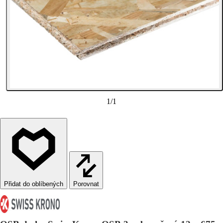
1
/
1
Porovnat