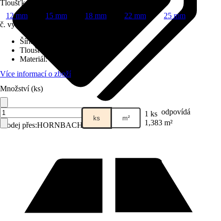
Tloušťka
12 mm
15 mm
18 mm
22 mm
25 mm
č. výrobku
12753118
Šířka
:
675 mm
Tloušťka
:
12 mm
Materiál
:
Dřevěné vlákno
Více informací o zboží
Množství (ks)
odpovídá
1 ks
ks
m²
1,383 m²
Prodej přes:
HORNBACH