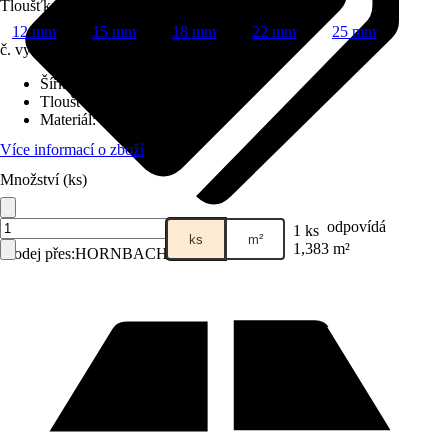
Tloušťka
12 mm
15 mm
18 mm
22 mm
25 mm
č. výrobku
12753121
Šířka
:
675 mm
Tloušťka
:
15 mm
Materiál
:
Dřevěné vlákno
Více informací o zboží
Množství (ks)
odpovídá
1 ks
ks
m²
1,383 m²
Prodej přes:
HORNBACH