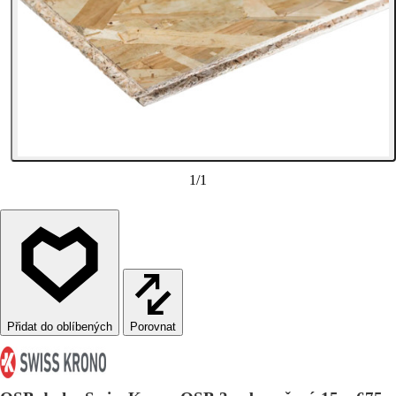
1
/
1
Porovnat