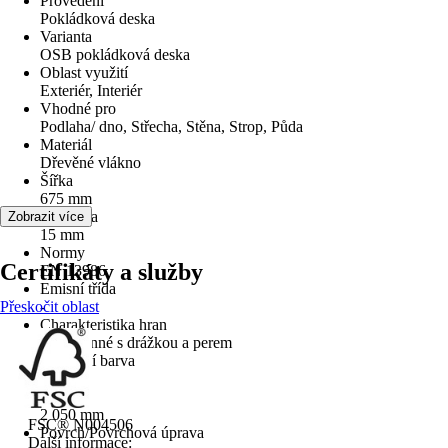
Provedení
Pokládková deska
Varianta
OSB pokládková deska
Oblast využití
Exteriér, Interiér
Vhodné pro
Podlaha/ dno, Střecha, Stěna, Strop, Půda
Materiál
Dřevěné vlákno
Šířka
675 mm
Tloušťka
Zobrazit více
15 mm
Normy
Certifikáty a služby
EN 13986
Emisní třída
Přeskočit oblast
-
Charakteristika hran
Čtyřstranné s drážkou a perem
Základní barva
Dřevo
Délka
2 050 mm
FSC® N004506
Povrch/Povrchová úprava
Další informace: