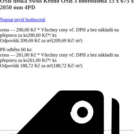
OSB deska Swiss Krono OSB 3 nebroušená 15 x 675 x
2050 mm 4PD
Napsat první hodnocení
cenu — 290,00 Kč * Všechny ceny vč. DPH a bez nákladů na
přepravu za ks
290,00 Kč
*
/
ks
Odpovídá 209,69 Kč za m²
(
209,69 Kč
/
m²
)
Při odběru 60 ks:
cenu — 261,00 Kč * Všechny ceny vč. DPH a bez nákladů na
přepravu za ks
261,00 Kč
*
/
ks
Odpovídá 188,72 Kč za m²
(
188,72 Kč
/
m²
)