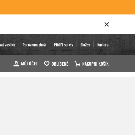
vat zásilku
Porovnání zboží
PROFI servis
Služby
Kariéra
MŮJ ÚČET
OBLÍBENÉ
NÁKUPNÍ KOŠÍK