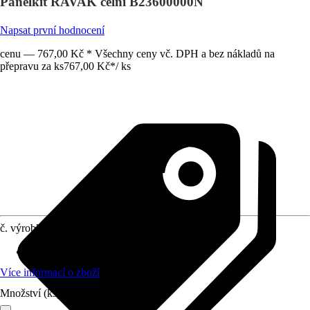
Panelkit RAVAK čelní B23600000N
Napsat první hodnocení
cenu — 767,00 Kč * Všechny ceny vč. DPH a bez nákladů na
přepravu za ks
767,00 Kč
*
/
ks
č. výrobku
8201424
Materiál
:
Nerezová ocel
Více informací o zboží
Množství (ks)