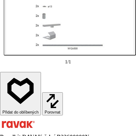
1
/
1
Porovnat