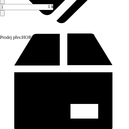
1 ks
Prodej přes:
HORNBACH