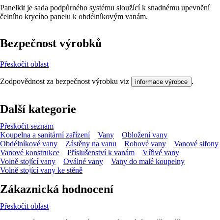
Panelkit je sada podpůrného systému sloužící k snadnému upevnění
čelního krycího panelu k obdélníkovým vanám.
Bezpečnost výrobků
Přeskočit oblast
Zodpovědnost za bezpečnost výrobku viz
.
informace výrobce
Další kategorie
Přeskočit seznam
Koupelna a sanitární zařízení
Vany
Obložení vany
Obdélníkové vany
Zástěny na vanu
Rohové vany
Vanové sifony
Vanové konstrukce
Příslušenství k vanám
Vířivé vany
Volně stojící vany
Oválné vany
Vany do malé koupelny
Volně stojící vany ke stěně
Zákaznická hodnocení
Přeskočit oblast