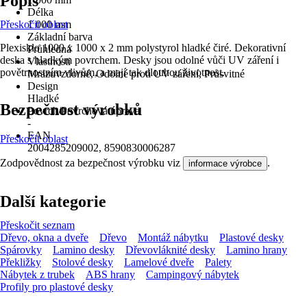
Popis
Délka
Přeskočit oblast
1 000 mm
Základní barva
Plexisklo 1000 x 1000 x 2 mm polystyrol hladké čiré. Dekorativní
Průhledná
deska s hladkým povrchem. Desky jsou odolné vůči UV záření i
Vlastnosti
povětrnostním vlivům, a mají tak dlouhou životnost.
Mrazuvzdorné, Odolné proti UV záření, Průsvitné
Design
Hladké
Bezpečnost výrobků
Povrch/Povrchová úprava
-
EAN
Přeskočit oblast
2004285209002, 8590830006287
Zodpovědnost za bezpečnost výrobku viz
.
informace výrobce
Další kategorie
Přeskočit seznam
Dřevo, okna a dveře
Dřevo
Montáž nábytku
Plastové desky
Spárovky
Lamino desky
Dřevovláknité desky
Lamino hrany
Překližky
Stolové desky
Lamelové dveře
Palety
Nábytek z trubek
ABS hrany
Campingový nábytek
Profily pro plastové desky