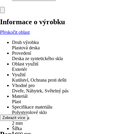
Informace o výrobku
Přeskočit oblast
Druh výrobku
Plastová deska
Provedení
Deska ze syntetického skla
Oblast využití
Exteriér
Využití
Kutilství, Ochrana proti dešti
Vhodné pro
Dveře, Nábytek, Světelný pás
Materiál
Plast
Specifikace materiálu
Polystyrolové sklo
Tloušťka
Zobrazit více
2 mm
Šířka
1 000 mm