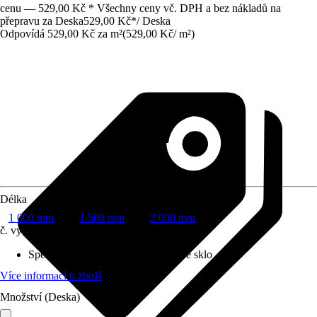
cenu — 529,00 Kč * Všechny ceny vč. DPH a bez nákladů na
přepravu za Deska
529,00 Kč
*
/
Deska
Odpovídá 529,00 Kč za m²
(
529,00 Kč
/
m²
)
Délka
1 000 mm
1 500 mm
2 000 mm
č. výrobku
4285209
Specifikace materiálu
:
Polystyrolové sklo
Více informací o zboží
Množství (Deska)