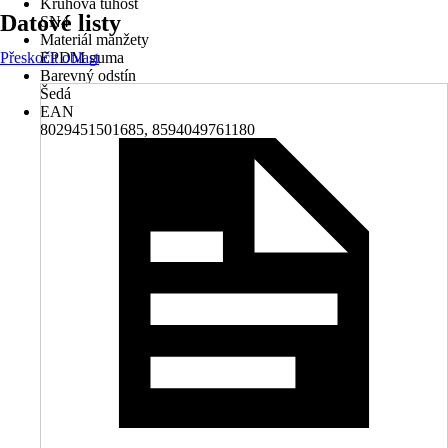
Kruhová tuhost
Datové listy
SN4
Materiál manžety
Přeskočit oblast
EPDM guma
Barevný odstín
Šedá
EAN
8029451501685, 8594049761180