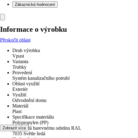
Zákaznická hodnocení
Informace o výrobku
Přeskočit oblast
Druh výrobku
Vpust
Varianta
Trubky
Provedení
Systém kanalizačního potrubí
Oblast využití
Exteriér
Využití
Odvodnění domu
Materiál
Plast
Specifikace materiálu
Polypropylen (PP)
Odpovídá barevnému odstínu RAL
Zobrazit více
7035 Světle šedá