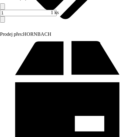
1 ks
Prodej přes:
HORNBACH