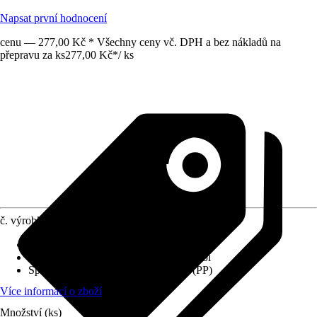
Napsat první hodnocení
cenu — 277,00 Kč * Všechny ceny vč. DPH a bez nákladů na
přepravu za ks
277,00 Kč
*
/
ks
č. výrobku
12298078
Varianta
:
Trubky
Provedení
:
Systém kanalizačního potrubí
Specifikace materiálu
:
Polypropylen (PP)
Více informací o zboží
Množství (ks)