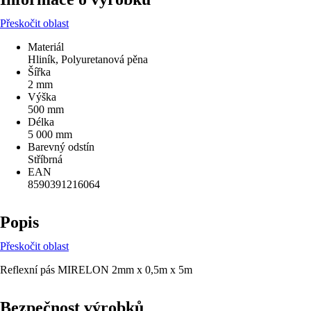
Přeskočit oblast
Materiál
Hliník, Polyuretanová pěna
Šířka
2 mm
Výška
500 mm
Délka
5 000 mm
Barevný odstín
Stříbrná
EAN
8590391216064
Popis
Přeskočit oblast
Reflexní pás MIRELON 2mm x 0,5m x 5m
Bezpečnost výrobků