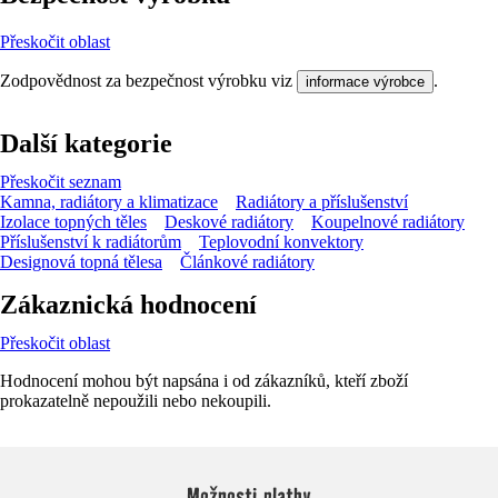
Přeskočit oblast
Zodpovědnost za bezpečnost výrobku viz
.
informace výrobce
Další kategorie
Přeskočit seznam
Kamna, radiátory a klimatizace
Radiátory a příslušenství
Izolace topných těles
Deskové radiátory
Koupelnové radiátory
Příslušenství k radiátorům
Teplovodní konvektory
Designová topná tělesa
Článkové radiátory
Zákaznická hodnocení
Přeskočit oblast
Hodnocení mohou být napsána i od zákazníků, kteří zboží
prokazatelně nepoužili nebo nekoupili.
Možnosti platby