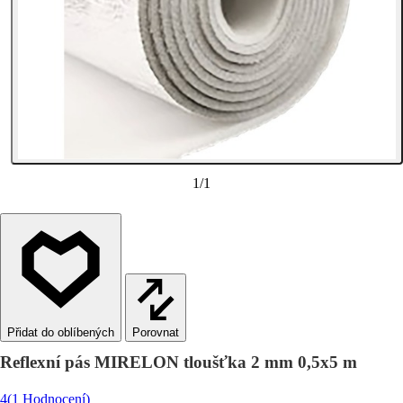
1
/
1
Porovnat
Reflexní pás MIRELON tloušťka 2 mm 0,5x5 m
4
(1 Hodnocení)