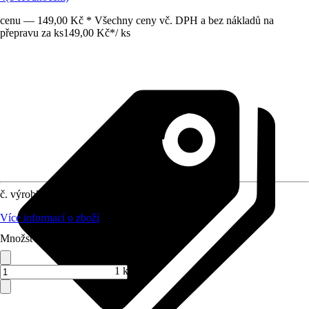
cenu — 149,00 Kč * Všechny ceny vč. DPH a bez nákladů na
přepravu za ks
149,00 Kč
*
/
ks
č. výrobku
8449181
Více informací o zboží
Množství (ks)
1 ks