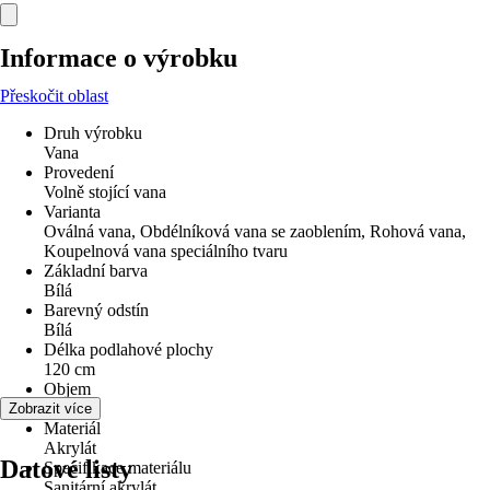
Informace o výrobku
Přeskočit oblast
Druh výrobku
Vana
Provedení
Volně stojící vana
Varianta
Oválná vana, Obdélníková vana se zaoblením, Rohová vana,
Koupelnová vana speciálního tvaru
Základní barva
Bílá
Barevný odstín
Bílá
Délka podlahové plochy
120 cm
Objem
295 l
Zobrazit více
Materiál
Akrylát
Datové listy
Specifikace materiálu
Sanitární akrylát