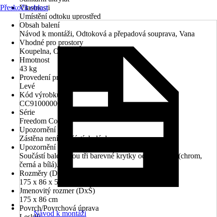
Přeskočit oblast
Vlastnosti
Umístění odtoku uprostřed
Obsah balení
Návod k montáži, Odtoková a přepadová souprava, Vana
Vhodné pro prostory
Koupelna, Oblast wellness
Hmotnost
43 kg
Provedení pro rohovou montáž
Levé
Kód výrobku
CC91000000
Série
Freedom Corner
Upozornění
Zástěna není součástí dodávky.
Upozornění
Součástí balení jsou tři barevné krytky odtoku vany (chrom,
černá a bílá).
Rozměry (DxŠxV)
175 x 86 x 58 cm
Jmenovitý rozmer (DxŠ)
175 x 86 cm
Povrch/Povrchová úprava
Návod k montáži
Lesklý