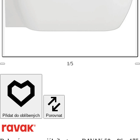
1
/
5
Porovnat