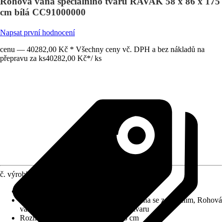
Rohová vana speciálního tvaru RAVAK 58 x 86 x 175
cm bílá CC91000000
Napsat první hodnocení
cenu — 40282,00 Kč * Všechny ceny vč. DPH a bez nákladů na
přepravu za ks
40282,00 Kč
*
/
ks
č. výrobku
12710167
Specifikace materiálu
:
Sanitární akrylát
Varianta
:
Oválná vana, Obdélníková vana se zaoblením, Rohová
vana, Koupelnová vana speciálního tvaru
Rozměry (DxŠxV)
:
175 x 86 x 58 cm