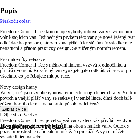
Popis
Přeskočit oblast
Freedom Corner II Tec kombinuje výhody rohové vany s výhodami
volně stojících van. Jedinečným prvkem této vany je nově řešený tvar
odkládacího prostoru, kterým vana přiléhá ke stěnám. Výsledkem je
netradiční a přitom praktický design. Se zúženým horním lemem.
Pro milovníky relaxace
Freedom Corner II Tec s měkkými liniemi vyzývá k odpočinku a
přináší uvolnění. Rozšířený lem využijete jako odkládací prostor pro
všechno, co potřebujete mít po ruce.
Nový design hrany
Vany „Tec“ jsou vyráběny inovativní technologií lepení hrany. Vnitřní
povrch a vnější plášť vany se setkávají v tenké lince, čímž dochází k
zúžení horního lemu. Vana proto působí odlehčeně.
Zobrazit více
Užijte si to. Ve dvou
Freedom Corner II Tec je velkorysá vana, která vás přivítá i ve dvou.
Bezpečnost výrobků
Její vnitřní symetrie zajistí pohodlí na obou stranách vany. Odtok s
pozicí uprostřed je na ideálním místě. Nepřekáží. A vy se můžete
soustředit jen na sebe.