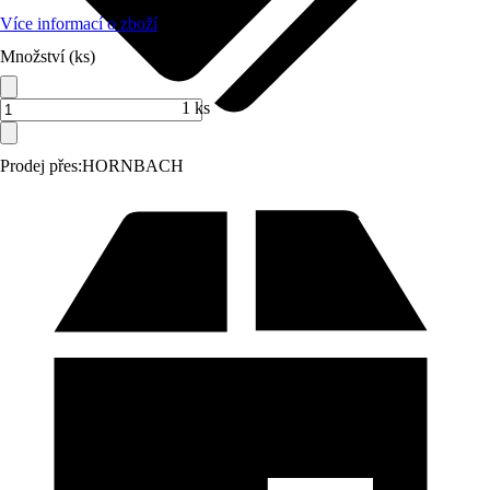
Více informací o zboží
Množství (ks)
1 ks
Prodej přes:
HORNBACH