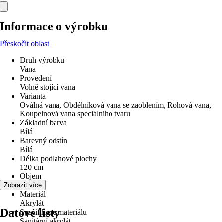
Informace o výrobku
Přeskočit oblast
Druh výrobku
Vana
Provedení
Volně stojící vana
Varianta
Oválná vana, Obdélníková vana se zaoblením, Rohová vana,
Koupelnová vana speciálního tvaru
Základní barva
Bílá
Barevný odstín
Bílá
Délka podlahové plochy
120 cm
Objem
295 l
Zobrazit více
Materiál
Akrylát
Datové listy
Specifikace materiálu
Sanitární akrylát