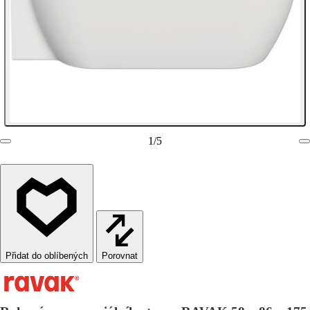
1
/
5
Porovnat