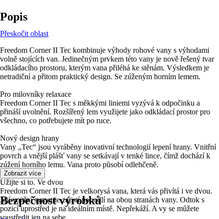
Popis
Přeskočit oblast
Freedom Corner II Tec kombinuje výhody rohové vany s výhodami
volně stojících van. Jedinečným prvkem této vany je nově řešený tvar
odkládacího prostoru, kterým vana přiléhá ke stěnám. Výsledkem je
netradiční a přitom praktický design. Se zúženým horním lemem.
Pro milovníky relaxace
Freedom Corner II Tec s měkkými liniemi vyzývá k odpočinku a
přináší uvolnění. Rozšířený lem využijete jako odkládací prostor pro
všechno, co potřebujete mít po ruce.
Nový design hrany
Vany „Tec“ jsou vyráběny inovativní technologií lepení hrany. Vnitřní
povrch a vnější plášť vany se setkávají v tenké lince, čímž dochází k
zúžení horního lemu. Vana proto působí odlehčeně.
Zobrazit více
Užijte si to. Ve dvou
Freedom Corner II Tec je velkorysá vana, která vás přivítá i ve dvou.
Bezpečnost výrobků
Její vnitřní symetrie zajistí pohodlí na obou stranách vany. Odtok s
pozicí uprostřed je na ideálním místě. Nepřekáží. A vy se můžete
soustředit jen na sebe.