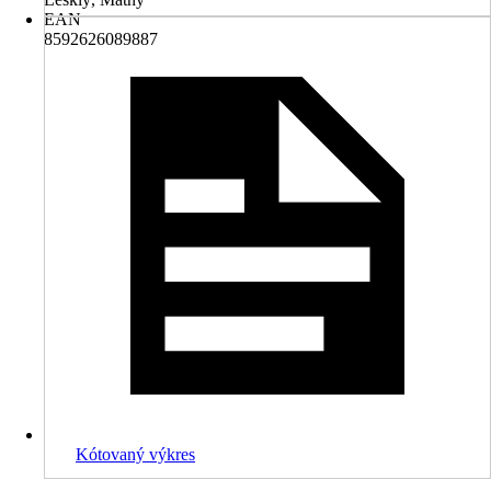
EAN
8592626089887
Kótovaný výkres