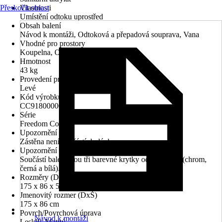
Přeskočit oblast
Vlastnosti
Umístění odtoku uprostřed
Obsah balení
Návod k montáži, Odtoková a přepadová souprava, Vana
Vhodné pro prostory
Koupelna, Oblast wellness
Hmotnost
43 kg
Provedení pro rohovou montáž
Levé
Kód výrobku
CC91800000
Série
Freedom Corner
Upozornění
Zástěna není součástí dodávky.
Upozornění
Součástí balení jsou tři barevné krytky odtoku vany (chrom,
černá a bílá).
Rozměry (DxŠxV)
175 x 86 x 58 cm
Jmenovitý rozmer (DxŠ)
175 x 86 cm
Povrch/Povrchová úprava
Návod k montáži
Lesklý, Matný