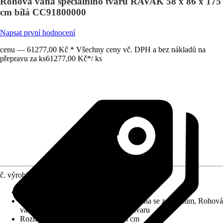
Rohová vana speciálního tvaru RAVAK 58 x 86 x 175
cm bílá CC91800000
Napsat první hodnocení
cenu — 61277,00 Kč * Všechny ceny vč. DPH a bez nákladů na
přepravu za ks
61277,00 Kč
*
/
ks
č. výrobku
12710173
Specifikace materiálu
:
Sanitární akrylát
Varianta
:
Oválná vana, Obdélníková vana se zaoblením, Rohová
vana, Koupelnová vana speciálního tvaru
Rozměry (DxŠxV)
:
175 x 86 x 58 cm