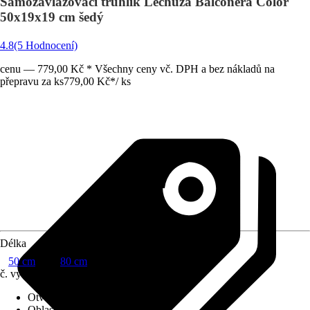
Samozavlažovací truhlík Lechuza Balconera Color
50x19x19 cm šedý
4.8
(5 Hodnocení)
cenu — 779,00 Kč * Všechny ceny vč. DPH a bez nákladů na
přepravu za ks
779,00 Kč
*
/
ks
Délka
50 cm
80 cm
č. výrobku
5524035
Otvor ve dnu
:
Obsahuje
Oblast využití
:
Exteriér, Interiér