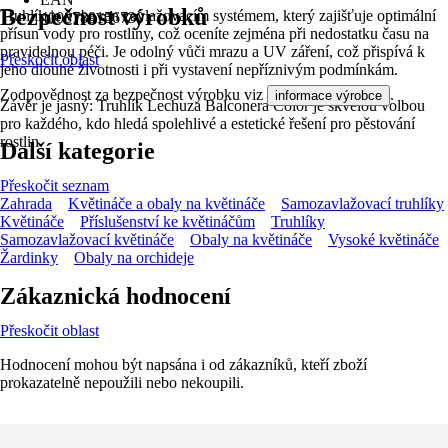
Bezpečnost výrobků
Truhlík je vybaven zavlažovacím systémem, který zajišťuje optimální
4008789156730
přísun vody pro rostliny, což oceníte zejména při nedostatku času na
pravidelnou péči. Je odolný vůči mrazu a UV záření, což přispívá k
Přeskočit oblast
jeho dlouhé životnosti i při vystavení nepříznivým podmínkám.
Zodpovědnost za bezpečnost výrobku viz
.
informace výrobce
Závěr je jasný: Truhlík Lechuza Balconera Color je skvělou volbou
pro každého, kdo hledá spolehlivé a estetické řešení pro pěstování
rostlin.
Další kategorie
Přeskočit seznam
Zahrada
Květináče a obaly na květináče
Samozavlažovací truhlíky
Květináče
Příslušenství ke květináčům
Truhlíky
Samozavlažovací květináče
Obaly na květináče
Vysoké květináče
Žardinky
Obaly na orchideje
Zákaznická hodnocení
Přeskočit oblast
Hodnocení mohou být napsána i od zákazníků, kteří zboží
prokazatelně nepoužili nebo nekoupili.