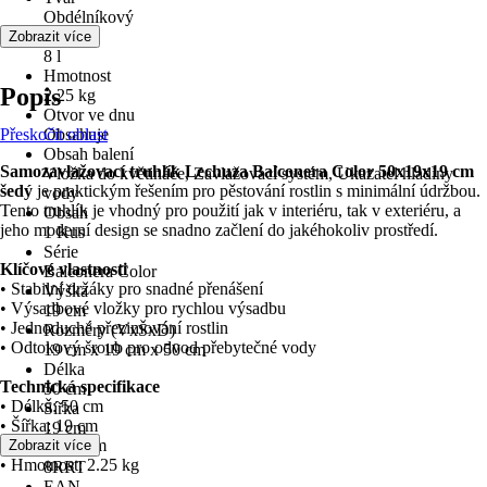
Obdélníkový
Objem
Zobrazit více
8 l
Hmotnost
Popis
2,25 kg
Otvor ve dnu
Přeskočit oblast
Obsahuje
Obsah balení
Samozavlažovací truhlík Lechuza Balconera Color 50x19x19 cm
Vložka do květináče, Zavlažovací systém, Ukazatel hladiny
šedý
je praktickým řešením pro pěstování rostlin s minimální údržbou.
vody
Tento truhlík je vhodný pro použití jak v interiéru, tak v exteriéru, a
Obsah
jeho moderní design se snadno začlení do jakéhokoliv prostředí.
1 Kus
Série
Klíčové vlastnosti
Balconera Color
• Stabilní držáky pro snadné přenášení
Výška
• Výsadbové vložky pro rychlou výsadbu
19 cm
• Jednoduché přezimování rostlin
Rozměry (VxŠxD)
• Odtokový šroub pro odvod přebytečné vody
19 cm x 19 cm x 50 cm
Délka
Technická specifikace
50 cm
• Délka: 50 cm
Šířka
• Šířka: 19 cm
19 cm
• Výška: 19 cm
Zobrazit více
KČZ
• Hmotnost: 2.25 kg
8RRT
EAN