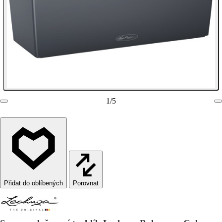
1
/
5
Porovnat