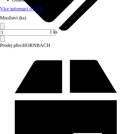
Více informací o zboží
Množství (ks)
1 ks
Prodej přes:
HORNBACH