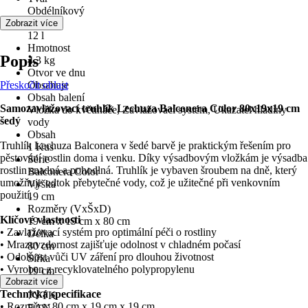
Obdélníkový
Objem
Zobrazit více
12 l
Hmotnost
Popis
4,3 kg
Otvor ve dnu
Přeskočit oblast
Obsahuje
Obsah balení
Samozavlažovací truhlík Lechuza Balconera Color 80x19x19 cm
Vložka do květináče, Zavlažovací systém, Ukazatel hladiny
šedý
vody
Obsah
Truhlík Lechuza Balconera v šedé barvě je praktickým řešením pro
1 Kus
pěstování rostlin doma i venku. Díky výsadbovým vložkám je výsadba
Série
rostlin snadná a pohodlná. Truhlík je vybaven šroubem na dně, který
Balconera Color
umožňuje odtok přebytečné vody, což je užitečné při venkovním
Výška
použití.
19 cm
Rozměry (VxŠxD)
Klíčové vlastnosti
19 cm x 19 cm x 80 cm
• Zavlažovací systém pro optimální péči o rostliny
Délka
• Mrazuvzdornost zajišťuje odolnost v chladném počasí
80 cm
• Odolnost vůči UV záření pro dlouhou životnost
Šířka
• Vyroben z recyklovatelného polypropylenu
19 cm
Zobrazit více
KČZ
Technická specifikace
7YTK
• Rozměry: 80 cm x 19 cm x 19 cm
EAN