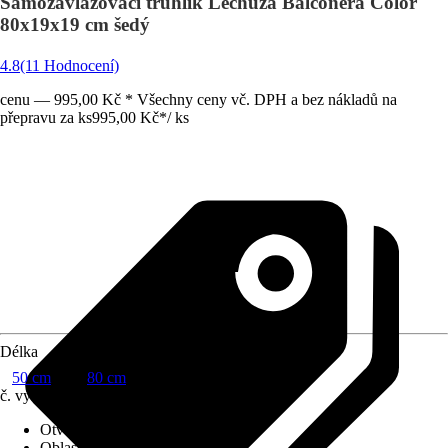
Samozavlažovací truhlík Lechuza Balconera Color
80x19x19 cm šedý
4.8
(11 Hodnocení)
cenu — 995,00 Kč * Všechny ceny vč. DPH a bez nákladů na
přepravu za ks
995,00 Kč
*
/
ks
Délka
50 cm
80 cm
č. výrobku
5524039
Otvor ve dnu
:
Obsahuje
Oblast využití
:
Exteriér, Interiér