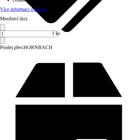
Více informací o zboží
Množství (ks)
1 ks
Prodej přes:
HORNBACH