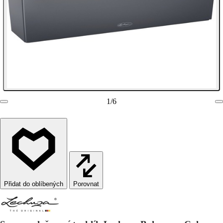
1
/
6
Porovnat