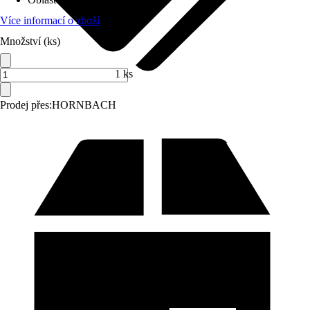
Více informací o zboží
Množství (ks)
1 ks
Prodej přes:
HORNBACH