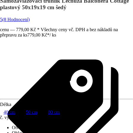
Samozavlažovací truhlík Lechuza Balconera Cottage
plastový 50x19x19 cm šedý
5
(8 Hodnocení)
cenu — 779,00 Kč * Všechny ceny vč. DPH a bez nákladů na
přepravu za ks
779,00 Kč
*
/
ks
Délka
40 cm
50 cm
80 cm
č. výrobku
8134943
Otvor ve dnu
:
Obsahuje
Oblast využití
:
Exteriér, Interiér