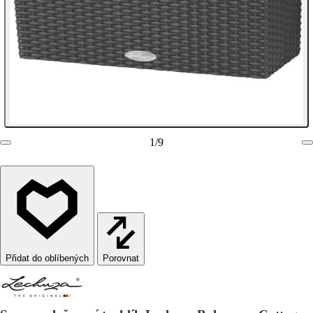
1
/
9
Porovnat