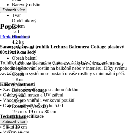
Barevný odstín
Granit
Zobrazit více
Tvar
Obdélníkový
Popis
Objem
12 l
Přeskočit oblast
Hmotnost
4,2 kg
Samozavlažovací truhlík Lechuza Balconera Cottage plastový
Otvor ve dnu
80x19x19 cm šedý
Obsahuje
Obsah balení
Truhlík Lechuza Balconera Cottage v šedé barvě je navržen pro
Vložka do květináče, Zavlažovací systém, Ukazatel hladiny
pohodlné pěstování rostlin na balkóně nebo v interiéru. Díky svému
vody
zavlažovacímu systému se postará o vaše rostliny s minimální péčí.
Obsah
1 Kus
Klíčové vlastnosti
Série
• Zavlažovací systém pro snadnou údržbu
Balconera Cottage
• Odolný vůči mrazu a UV záření
Výška
• Vhodný pro vnitřní i venkovní použití
19 cm
• Objem zásobníku na vodu: 5.0 l
Rozměry (VxŠxD)
19 cm x 19 cm x 80 cm
Technická specifikace
Délka
• Délka: 80 cm
Zobrazit více
80 cm
• Šířka: 19 cm
Šířka
• Výška: 19 cm
19 cm