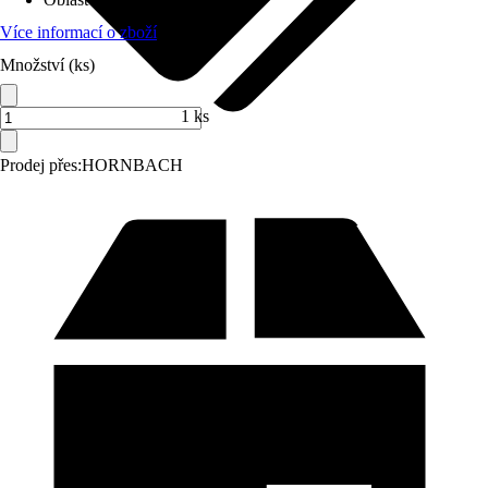
Více informací o zboží
Množství (ks)
1 ks
Prodej přes:
HORNBACH