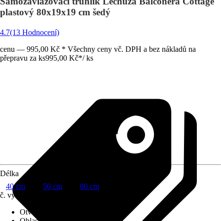
Samozavlažovací truhlík Lechuza Balconera Cottage
plastový 80x19x19 cm šedý
4.7
(13 Hodnocení)
cenu — 995,00 Kč * Všechny ceny vč. DPH a bez nákladů na
přepravu za ks
995,00 Kč
*
/
ks
Délka
40 cm
50 cm
80 cm
č. výrobku
8134946
Otvor ve dnu
:
Obsahuje
Oblast využití
:
Exteriér, Interiér