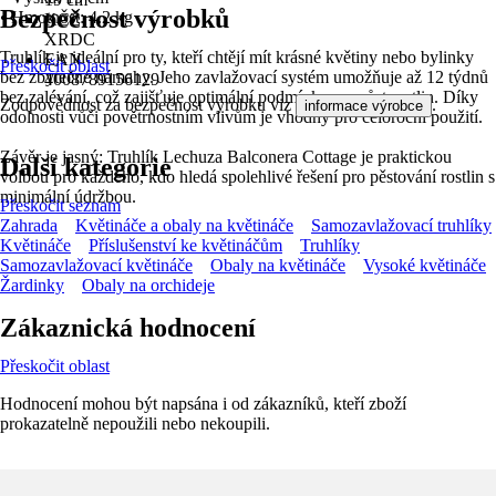
Bezpečnost výrobků
• Hmotnost: 4.2 kg
KČZ
XRDC
Truhlík je ideální pro ty, kteří chtějí mít krásné květiny nebo bylinky
EAN
Přeskočit oblast
bez zbytečné námahy. Jeho zavlažovací systém umožňuje až 12 týdnů
4008789156129
bez zalévání, což zajišťuje optimální podmínky pro růst rostlin. Díky
Zodpovědnost za bezpečnost výrobku viz
.
informace výrobce
odolnosti vůči povětrnostním vlivům je vhodný pro celoroční použití.
Závěr je jasný: Truhlík Lechuza Balconera Cottage je praktickou
Další kategorie
volbou pro každého, kdo hledá spolehlivé řešení pro pěstování rostlin s
minimální údržbou.
Přeskočit seznam
Zahrada
Květináče a obaly na květináče
Samozavlažovací truhlíky
Květináče
Příslušenství ke květináčům
Truhlíky
Samozavlažovací květináče
Obaly na květináče
Vysoké květináče
Žardinky
Obaly na orchideje
Zákaznická hodnocení
Přeskočit oblast
Hodnocení mohou být napsána i od zákazníků, kteří zboží
prokazatelně nepoužili nebo nekoupili.