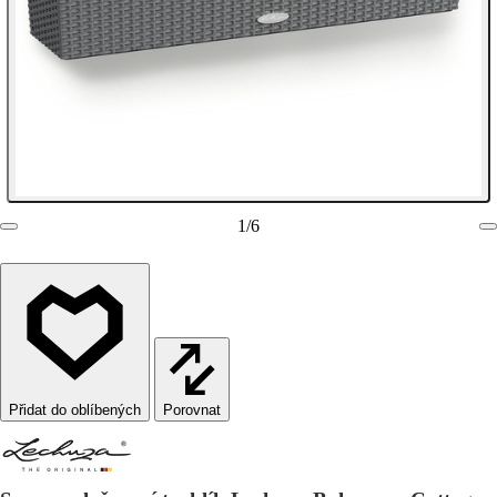
1
/
6
Porovnat