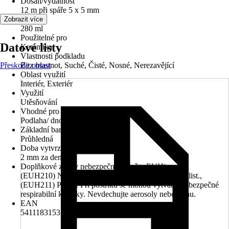
Dosah/vydatnost
12 m při spáře 5 x 5 mm
Obsah
Zobrazit více
280 ml
Použitelné pro
Datové listy
Keramika
Vlastnosti podkladu
Přeskočit oblast
Bez mastnot, Suché, Čisté, Nosné, Nerezavějící
Oblast využití
Interiér, Exteriér
Využití
Utěsňování
Vhodné pro
Podlaha/ dno, Stěna
Základní barva
Průhledná
Doba vytvrzení
2 mm za den
Doplňkové znaky nebezpečnosti (věty EUH)
(EUH210) Na vyžádání je k dispozici bezpečnostní list.,
(EUH211) Pozor! Při postřiku se mohou vytvářet nebezpečné
respirabilní kapičky. Nevdechujte aerosoly nebo mlhu.
EAN
5411183153769