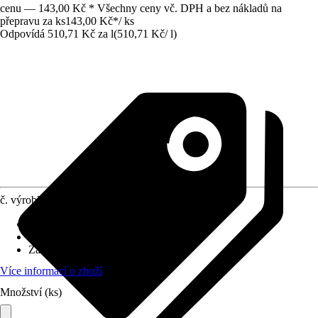
cenu — 143,00 Kč * Všechny ceny vč. DPH a bez nákladů na
přepravu za ks
143,00 Kč
*
/
ks
Odpovídá 510,71 Kč za l
(
510,71 Kč
/
l
)
č. výrobku
6631357
Použitelné pro
:
Keramika
Oblast využití
:
Interiér, Exteriér
Základní barva
:
Průhledná
Více informací o zboží
Množství (ks)