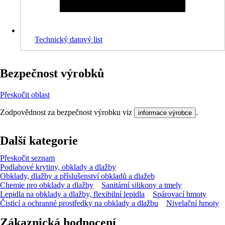
Technický datový list
Bezpečnost výrobků
Přeskočit oblast
Zodpovědnost za bezpečnost výrobku viz
.
informace výrobce
Další kategorie
Přeskočit seznam
Podlahové krytiny, obklady a dlažby
Obklady, dlažby a příslušenství obkladů a dlažeb
Chemie pro obklady a dlažby
Sanitární silikony a tmely
Lepidla na obklady a dlažby, flexibilní lepidla
Spárovací hmoty
Čisticí a ochranné prostředky na obklady a dlažbu
Nivelační hmoty
Zákaznická hodnocení