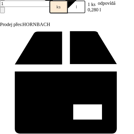
odpovídá
1 ks
ks
l
0,280 l
Prodej přes:
HORNBACH