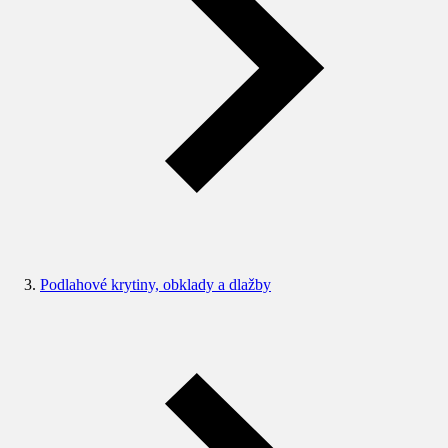
Podlahové krytiny, obklady a dlažby