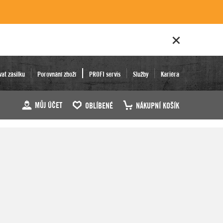
vat zásilku
Porovnání zboží
PROFI servis
Služby
Kariéra
MŮJ ÚČET
OBLÍBENÉ
NÁKUPNÍ KOŠÍK