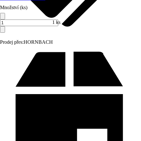
Množství (ks)
1 ks
Prodej přes:
HORNBACH