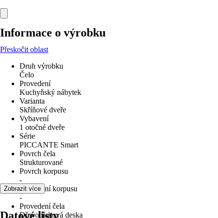
Informace o výrobku
Přeskočit oblast
Druh výrobku
Čelo
Provedení
Kuchyňský nábytek
Varianta
Skříňové dveře
Vybavení
1 otočné dveře
Série
PICCANTE Smart
Povrch čela
Strukturované
Povrch korpusu
-
Provedení korpusu
Zobrazit více
-
Provedení čela
Datové listy
Dřevotřísková deska