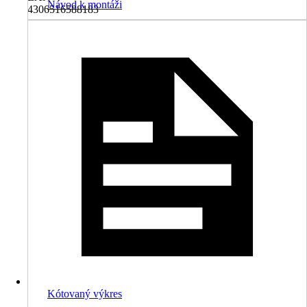
Návod k montáži
4306516588183
Kótovaný výkres