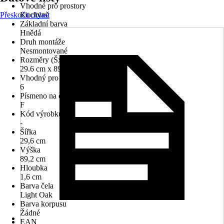
Vhodné pro prostory
Přeskočit oblast
Kuchyně
Základní barva
Hnědá
Druh montáže
Nesmontované
Rozměry (ŠxVxH)
29.6 cm x 89.2 cm x 1.6 cm
Vhodný pro
6
Písmeno na čele
F
Kód výrobku
-
Šířka
29,6 cm
Výška
89,2 cm
Hloubka
1,6 cm
Barva čela
Light Oak
Barva korpusu
Žádné
EAN