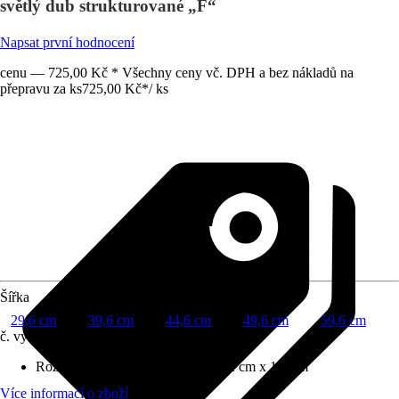
světlý dub strukturované „F“
Napsat první hodnocení
cenu — 725,00 Kč * Všechny ceny vč. DPH a bez nákladů na
přepravu za ks
725,00 Kč
*
/
ks
Šířka
29,6 cm
39,6 cm
44,6 cm
49,6 cm
59,6 cm
č. výrobku
12488086
Rozměry (ŠxVxH)
:
29.6 cm x 89.2 cm x 1.6 cm
Více informací o zboží