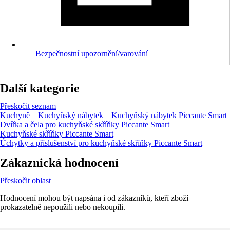
Bezpečnostní upozornění/varování
Další kategorie
Přeskočit seznam
Kuchyně
Kuchyňský nábytek
Kuchyňský nábytek Piccante Smart
Dvířka a čela pro kuchyňské skříňky Piccante Smart
Kuchyňské skříňky Piccante Smart
Úchytky a příslušenství pro kuchyňské skříňky Piccante Smart
Zákaznická hodnocení
Přeskočit oblast
Hodnocení mohou být napsána i od zákazníků, kteří zboží
prokazatelně nepoužili nebo nekoupili.