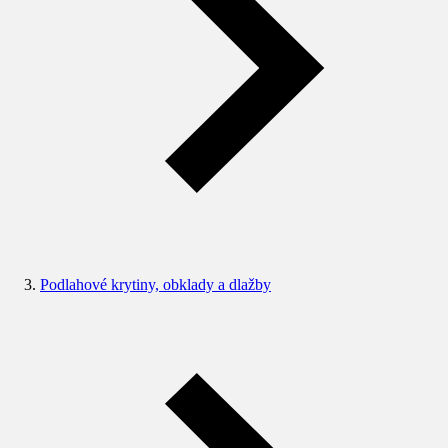
Podlahové krytiny, obklady a dlažby