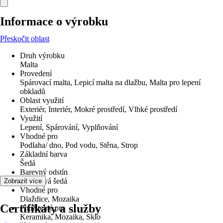
Informace o výrobku
Přeskočit oblast
Druh výrobku
Malta
Provedení
Spárovací malta, Lepicí malta na dlažbu, Malta pro lepení
obkladů
Oblast využití
Exteriér, Interiér, Mokré prostředí, Vlhké prostředí
Využití
Lepení, Spárování, Vyplňování
Vhodné pro
Podlaha/ dno, Pod vodu, Stěna, Strop
Základní barva
Šedá
Barevný odstín
Granitová šedá
Zobrazit více
Vhodné pro
Dlaždice, Mozaika
Certifikáty a služby
Použitelné pro
Keramika, Mozaika, Sklo