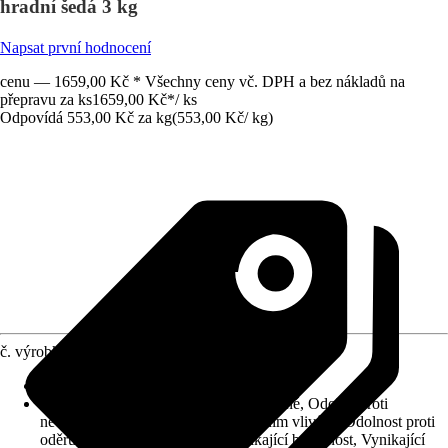
hradní šedá 3 kg
Napsat první hodnocení
cenu — 1659,00 Kč * Všechny ceny vč. DPH a bez nákladů na
přepravu za ks
1659,00 Kč
*
/
ks
Odpovídá 553,00 Kč za kg
(
553,00 Kč
/
kg
)
č. výrobku
10514333
Pochůzné po cca
:
24 h
Vlastnosti
:
Jemný povrch, Mrazuvzdorné, Odolné proti
nečistotám, Odolný vůči povětrnostním vlivům, Odolnost proti
oděru, Stabilní, Voděodolné, Vynikající barevnost, Vynikající