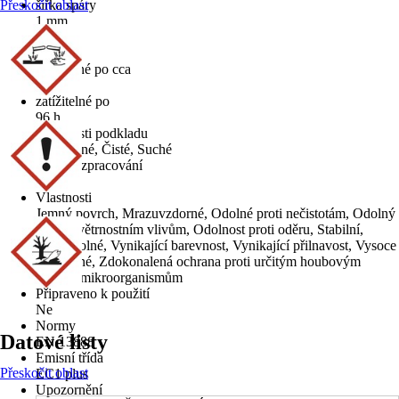
Přeskočit oblast
šířka spáry
1 mm
Obsah
3 kg
Pochůzné po cca
24 h
zatížitelné po
96 h
Vlastnosti podkladu
Bezprašné, Čisté, Suché
Teplota zpracování
12 °C
Vlastnosti
Jemný povrch, Mrazuvzdorné, Odolné proti nečistotám, Odolný
vůči povětrnostním vlivům, Odolnost proti oděru, Stabilní,
Voděodolné, Vynikající barevnost, Vynikající přilnavost, Vysoce
zatížitelné, Zdokonalená ochrana proti určitým houbovým
plísním/mikroorganismům
Připraveno k použití
Ne
Normy
Datové listy
EN 13888
Emisní třída
Přeskočit oblast
EC1 plus
Upozornění