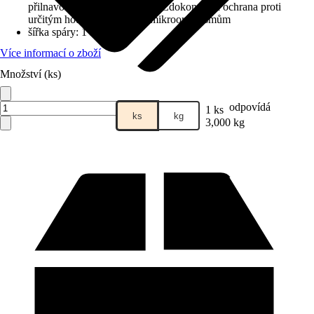
přilnavost, Vysoce zatížitelné, Zdokonalená ochrana proti
určitým houbovým plísním/mikroorganismům
šířka spáry
:
1 mm
Více informací o zboží
Množství (ks)
Prodej přes:
HORNBACH
odpovídá
1 ks
ks
kg
3,000 kg