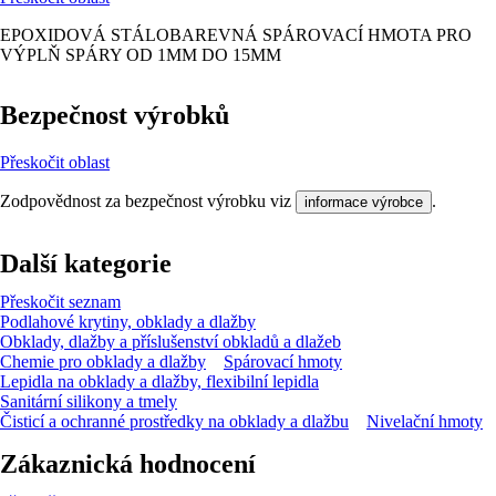
EPOXIDOVÁ STÁLOBAREVNÁ SPÁROVACÍ HMOTA PRO
VÝPLŇ SPÁRY OD 1MM DO 15MM
Bezpečnost výrobků
Přeskočit oblast
Zodpovědnost za bezpečnost výrobku viz
.
informace výrobce
Další kategorie
Přeskočit seznam
Podlahové krytiny, obklady a dlažby
Obklady, dlažby a příslušenství obkladů a dlažeb
Chemie pro obklady a dlažby
Spárovací hmoty
Lepidla na obklady a dlažby, flexibilní lepidla
Sanitární silikony a tmely
Čisticí a ochranné prostředky na obklady a dlažbu
Nivelační hmoty
Zákaznická hodnocení