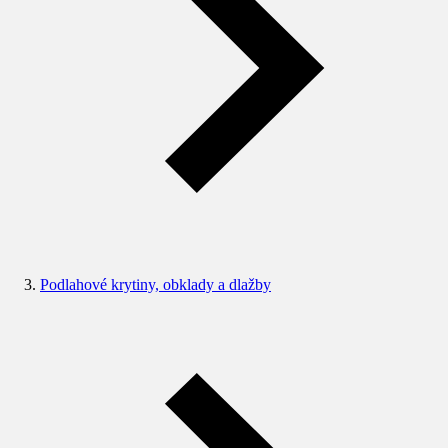
Podlahové krytiny, obklady a dlažby