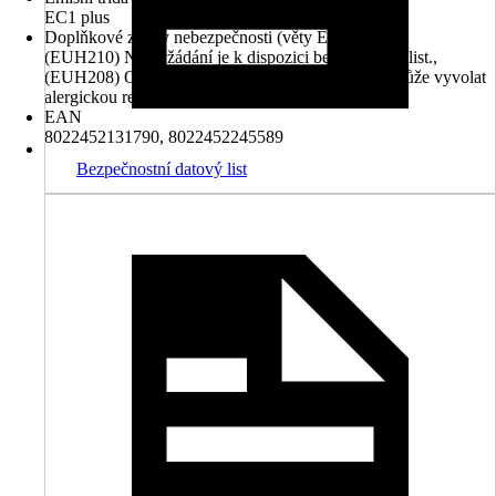
EC1 plus
Doplňkové znaky nebezpečnosti (věty EUH)
(EUH210) Na vyžádání je k dispozici bezpečnostní list.,
(EUH208) Obsahuje 2-octyl-2H-isothiazol-3-on. Může vyvolat
alergickou reakci.
EAN
8022452131790, 8022452245589
Bezpečnostní datový list