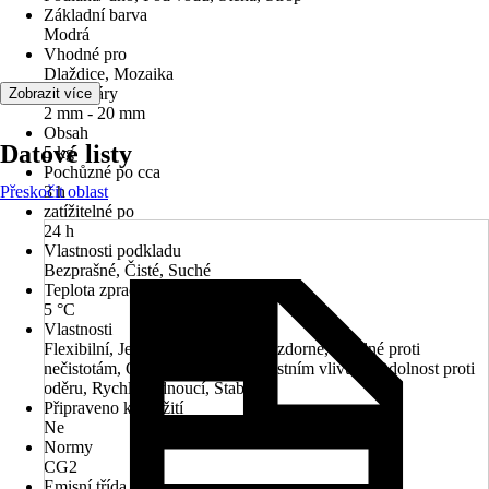
Základní barva
Modrá
Vhodné pro
Dlaždice, Mozaika
šířka spáry
Zobrazit více
2 mm - 20 mm
Obsah
Datové listy
5 kg
Pochůzné po cca
Přeskočit oblast
3 h
zatížitelné po
24 h
Vlastnosti podkladu
Bezprašné, Čisté, Suché
Teplota zpracování
5 °C
Vlastnosti
Flexibilní, Jemný povrch, Mrazuvzdorné, Odolné proti
nečistotám, Odolný vůči povětrnostním vlivům, Odolnost proti
oděru, Rychletvrdnoucí, Stabilní
Připraveno k použití
Ne
Normy
CG2
Emisní třída