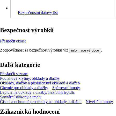
Bezpečnostní datový list
Bezpečnost výrobků
Přeskočit oblast
Zodpovědnost za bezpečnost výrobku viz
.
informace výrobce
Další kategorie
Přeskočit seznam
Podlahové krytiny, obklady a dlažby
Obklady, dlažby a příslušenství obkladů a dlažeb
Chemie pro obklady a dlažby
Spárovací hmoty
Lepidla na obklady a dlažby, flexibilní lepidla
Sanitární silikony a tmely
Čisticí a ochranné prostředky na obklady a dlažbu
Nivelační hmoty
Zákaznická hodnocení