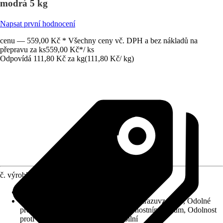
modrá 5 kg
Napsat první hodnocení
cenu — 559,00 Kč * Všechny ceny vč. DPH a bez nákladů na
přepravu za ks
559,00 Kč
*
/
ks
Odpovídá 111,80 Kč za kg
(
111,80 Kč
/
kg
)
č. výrobku
10581902
Pochůzné po cca
:
3 h
Vlastnosti
:
Flexibilní, Jemný povrch, Mrazuvzdorné, Odolné
proti nečistotám, Odolný vůči povětrnostním vlivům, Odolnost
proti oděru, Rychletvrdnoucí, Stabilní