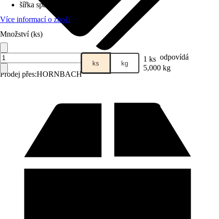
šířka spáry
:
2 mm - 20 mm
Více informací o zboží
Množství (ks)
odpovídá
1 ks
ks
kg
5,000 kg
Prodej přes:
HORNBACH