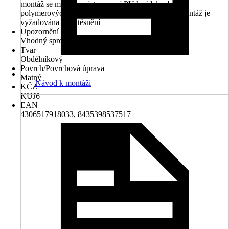
montáž se musí provést pomocí PU lepidel nebo MS
polymerových lepidel., Pro odborně provedenou montáž je
vyžadována sada těsnění
Upozornění
Vhodný sprchový odtok 5195329
Tvar
Obdélníkový
Povrch/Povrchová úprava
Matný
Návod k montáži
KČZ
KUJ6
EAN
4306517918033, 8435398537517