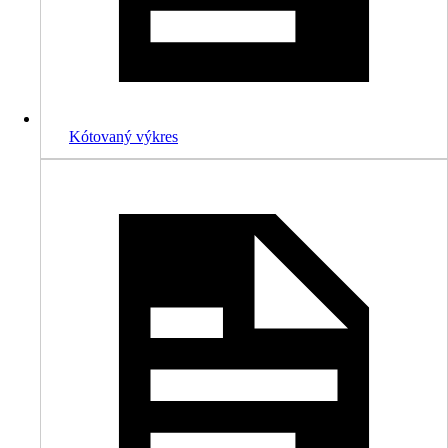
Kótovaný výkres