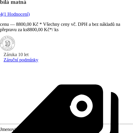
bílá matná
4
(1 Hodnocení)
cenu — 8800,00 Kč * Všechny ceny vč. DPH a bez nákladů na
přepravu za ks
8800,00 Kč
*
/
ks
Záruka 10 let
Záruční podmínky
Jmenovitý rozmer (DxŠ)