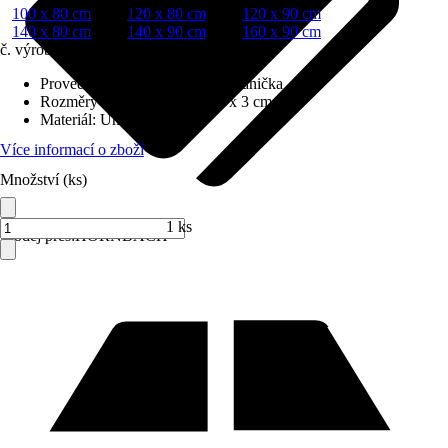
100 x 80 cm
120 x 80 cm
120 x 90 cm
140 x 80 cm
140 x 90 cm
160 x 90 cm
č. výrobku
10591966
Provedení
:
Vestavná sprchová vanička
Rozměry (DxŠxV)
:
120 x 90 x 3 cm
Materiál
:
Umělý kámen
Více informací o zboží
Množství (ks)
1 ks
Prodej přes:
HORNBACH