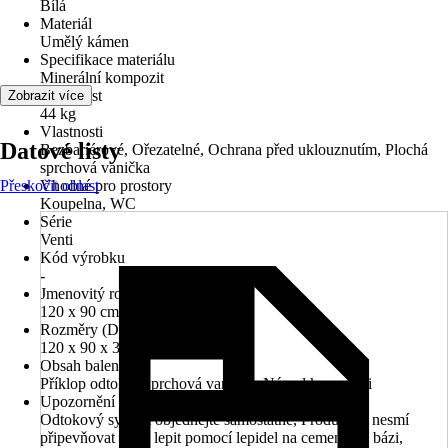
Bílá
Materiál
Umělý kámen
Specifikace materiálu
Minerální kompozit
Hmotnost
Zobrazit více
44 kg
Vlastnosti
Datové listy
Bezbariérové, Ořezatelné, Ochrana před uklouznutím, Plochá
sprchová vanička
Přeskočit oblast
Vhodné pro prostory
Koupelna, WC
Série
Venti
Kód výrobku
-
Jmenovitý rozmer (DxŠ)
120 x 90 cm
Rozměry (DxŠxV)
120 x 90 x 3 cm
Obsah balení
Příklop odtoku, Sprchová vanička, Návod k montáži
Upozornění
Odtokový systém objednejte samostatně, Produkt se nesmí
připevňovat nebo lepit pomocí lepidel na cementové bázi,