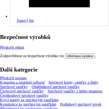
Datový list
Bezpečnost výrobků
Přeskočit oblast
Zodpovědnost za bezpečnost výrobku viz
.
informace výrobce
Další kategorie
Přeskočit seznam
Koupelna a sanitární zařízení
Sprchové kouty, vaničky a žlaby
Sprchové vaničky
Obdélníkové sprchové vaničky
Čtvercové sprchové vaničky
Sprchové vaničky z litého mramoru
Čtvrtkruhové sprchové vaničky
Krycí panely ke sprchovým vaničkám
Konstrukce ke sprchovým vaničkám
Podlahový sprchový prvek
Příslušenství ke sprchovým vaničkám