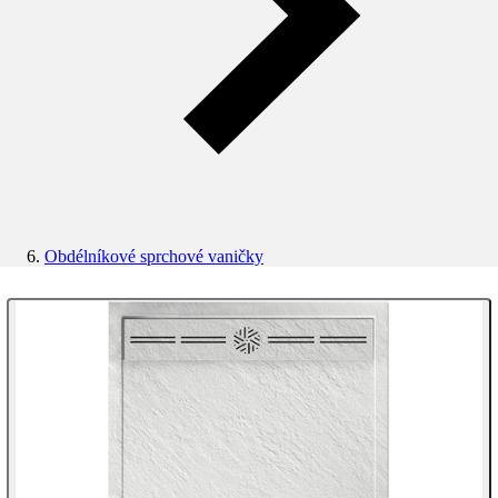
Obdélníkové sprchové vaničky