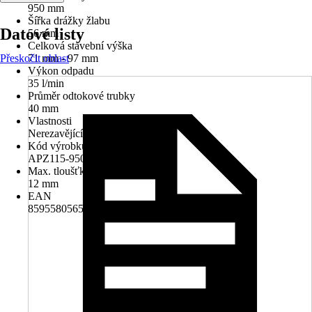
950 mm
Šířka drážky žlabu
Datové listy
56 mm
Celková stavební výška
Přeskočit oblast
71 mm - 97 mm
Výkon odpadu
35 l/min
Průměr odtokové trubky
40 mm
Vlastnosti
Nerezavějící
Kód výrobku
APZ115-950
Max. tloušťka dlaždice
12 mm
EAN
8595580565497