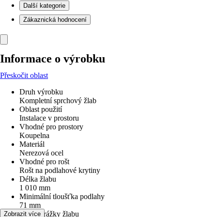
Další kategorie
Zákaznická hodnocení
Informace o výrobku
Přeskočit oblast
Druh výrobku
Kompletní sprchový žlab
Oblast použití
Instalace v prostoru
Vhodné pro prostory
Koupelna
Materiál
Nerezová ocel
Vhodné pro rošt
Rošt na podlahové krytiny
Délka žlabu
1 010 mm
Minimální tloušťka podlahy
71 mm
Délka drážky žlabu
Zobrazit více