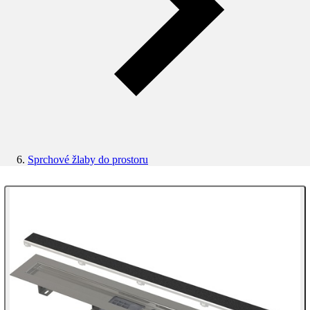
Sprchové žlaby do prostoru