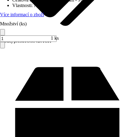
Vlastnosti
:
Nerezavějící
Více informací o zboží
Množství (ks)
1 ks
Prodej přes:
HORNBACH