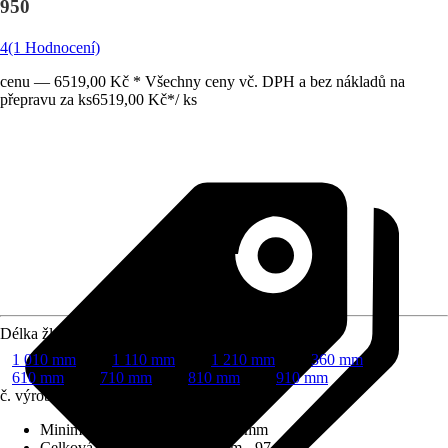
950
4
(1 Hodnocení)
cenu — 6519,00 Kč * Všechny ceny vč. DPH a bez nákladů na
přepravu za ks
6519,00 Kč
*
/
ks
Délka žlabu
1 010 mm
1 110 mm
1 210 mm
360 mm
610 mm
710 mm
810 mm
910 mm
č. výrobku
10319195
Minimální tloušťka podlahy
:
71 mm
Celková stavební výška
:
71 mm - 97 mm