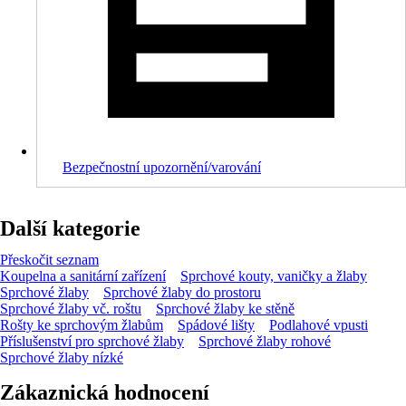
Bezpečnostní upozornění/varování
Další kategorie
Přeskočit seznam
Koupelna a sanitární zařízení
Sprchové kouty, vaničky a žlaby
Sprchové žlaby
Sprchové žlaby do prostoru
Sprchové žlaby vč. roštu
Sprchové žlaby ke stěně
Rošty ke sprchovým žlabům
Spádové lišty
Podlahové vpusti
Příslušenství pro sprchové žlaby
Sprchové žlaby rohové
Sprchové žlaby nízké
Zákaznická hodnocení