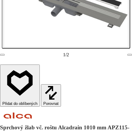
1
/
2
Porovnat
Sprchový žlab vč. roštu Alcadrain 1010 mm APZ115-