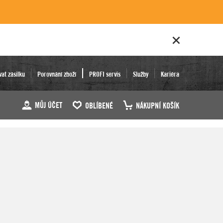
vat zásilku
Porovnání zboží
PROFI servis
Služby
Kariéra
MŮJ ÚČET
OBLÍBENÉ
NÁKUPNÍ KOŠÍK