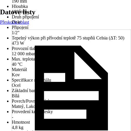
190 mm
Hloubka
Datové listy
180 mm
Druh připojení
Přeskočit oblast
Dole
Připojení
1/2"
Tepelný výkon při přívodní teplotě 75 stupňů Celsia (ΔT: 50)
473 W
Provozní tlak
12 000 mbar
Max. teplota povrchu
40 °C
Materiál
Kov
Specifikace materiálu
Ocel
Základní barva
Bílá
Povrch/Povrchová úprava
Matný, Lakované
Provedení krycí desky
-
Hmotnost
4,8 kg