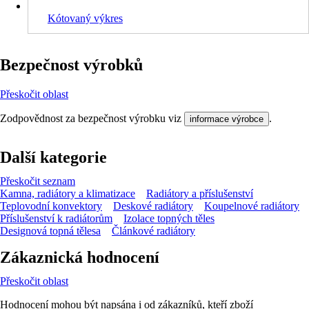
Kótovaný výkres
Bezpečnost výrobků
Přeskočit oblast
Zodpovědnost za bezpečnost výrobku viz
.
informace výrobce
Další kategorie
Přeskočit seznam
Kamna, radiátory a klimatizace
Radiátory a příslušenství
Teplovodní konvektory
Deskové radiátory
Koupelnové radiátory
Příslušenství k radiátorům
Izolace topných těles
Designová topná tělesa
Článkové radiátory
Zákaznická hodnocení
Přeskočit oblast
Hodnocení mohou být napsána i od zákazníků, kteří zboží