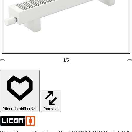
1
/
6
Porovnat