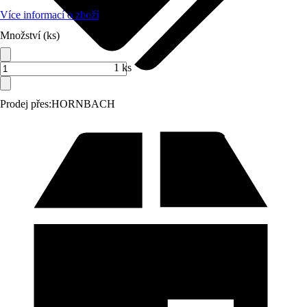
Více informací o zboží
Množství (ks)
1 ks
Prodej přes:
HORNBACH