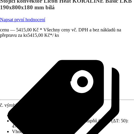
Stojící konvektor Licon Heat KORALINE Basic LKB
190x800x180 mm bílá
Napsat první hodnocení
cenu — 5415,00 Kč * Všechny ceny vč. DPH a bez nákladů na
přepravu za ks
5415,00 Kč
*
/
ks
č. výrobku
12196703
Druh připojení
:
Dole
Tepelný výkon při přívodní teplotě 75 stupňů Celsia (ΔT: 50)
:
473 W
Vhodné pro
:
Podlaha/ dno