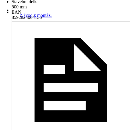
Stavební délka
800 mm
EAN
Návod k montáži
8592824004156