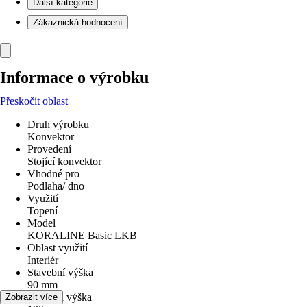
Další kategorie
Zákaznická hodnocení
Informace o výrobku
Přeskočit oblast
Druh výrobku
Konvektor
Provedení
Stojící konvektor
Vhodné pro
Podlaha/ dno
Využití
Topení
Model
KORALINE Basic LKB
Oblast využití
Interiér
Stavební výška
90 mm
Celková výška
Zobrazit více