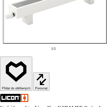
1
/
1
Porovnat