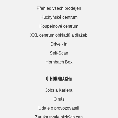
Přehled všech prodejen
Kuchyňské centrum
Koupelnové centrum
XXL centrum obkladů a dlažeb
Drive - In
Self-Scan
Hornbach Box
O HORNBACHu
Jobs a Kariera
O nás
Údaje o provozovateli
Záruka trvale nízkých cen