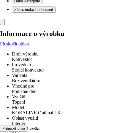
Další kategorie
Zákaznická hodnocení
Informace o výrobku
Přeskočit oblast
Druh výrobku
Konvektor
Provedení
Stojící konvektor
Varianta
Bez ventilátoru
Vhodné pro
Podlaha/ dno
Využití
Topení
Model
KORALINE Optimal LK
Oblast využití
Interiér
Stavební výška
Zobrazit více