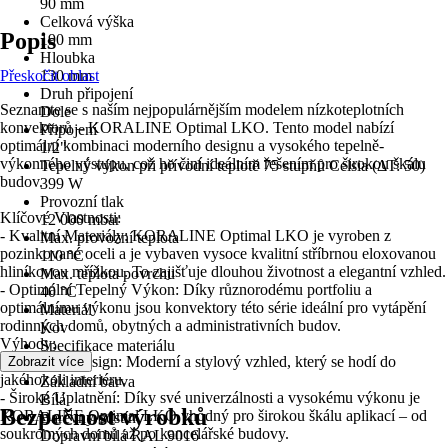
90 mm
Celková výška
Popis
190 mm
Hloubka
Přeskočit oblast
130 mm
Druh připojení
Seznamte se s naším nejpopulárnějším modelem nízkoteplotních
Dole
konvektorů – KORALINE Optimal LKO. Tento model nabízí
Připojení
optimální kombinaci moderního designu a vysokého tepelně-
1/2"
výkonného výstupu, což ho činí ideálním řešením pro širokou škálu
Tepelný výkon při přívodní teplotě 75 stupňů Celsia (ΔT: 50)
budov.
399 W
Provozní tlak
Klíčové Vlastnosti:
12 000 mbar
- Kvalitní Materiály: KORALINE Optimal LKO je vyroben z
Max. provozní teplota
pozinkované oceli a je vybaven vysoce kvalitní stříbrnou eloxovanou
110 °C
hliníkovou mřížkou. To zajišťuje dlouhou životnost a elegantní vzhled.
Max. teplota povrchu
- Optimální Tepelný Výkon: Díky různorodému portfoliu a
40 °C
optimálnímu výkonu jsou konvektory této série ideální pro vytápění
Materiál
rodinných domů, obytných a administrativních budov.
Kov
Výhody:
Specifikace materiálu
- Elegantní Design: Moderní a stylový vzhled, který se hodí do
Zobrazit více
Ocel
jakéhokoli interiéru.
Základní barva
- Široké Uplatnění: Díky své univerzálnosti a vysokému výkonu je
Bílá
Bezpečnost výrobků
KORALINE Optimal LKO vhodný pro širokou škálu aplikací – od
Barevný odstín
soukromých domů až po kancelářské budovy.
Dopravní bílá RAL 9016