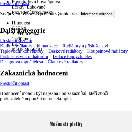
Povrch/Povrchová úprava
Přeskočit oblast
Lesklý, Lakované
Provedení krycí desky
Zodpovědnost za bezpečnost výrobku viz
.
informace výrobce
-
Hmotnost
6,25 kg
Další kategorie
Stavební délka
1 000 mm
Přeskočit seznam
EAN
Kamna, radiátory a klimatizace
Radiátory a příslušenství
8592824050481
Teplovodní konvektory
Deskové radiátory
Koupelnové radiátory
Příslušenství k radiátorům
Izolace topných těles
Designová topná tělesa
Článkové radiátory
Zákaznická hodnocení
Přeskočit oblast
Hodnocení mohou být napsána i od zákazníků, kteří zboží
prokazatelně nepoužili nebo nekoupili.
Možnosti platby