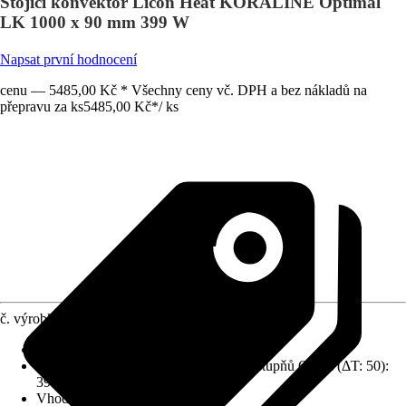
Stojící konvektor Licon Heat KORALINE Optimal
LK 1000 x 90 mm 399 W
Napsat první hodnocení
cenu — 5485,00 Kč * Všechny ceny vč. DPH a bez nákladů na
přepravu za ks
5485,00 Kč
*
/
ks
č. výrobku
10461760
Druh připojení
:
Dole
Tepelný výkon při přívodní teplotě 75 stupňů Celsia (ΔT: 50)
:
399 W
Vhodné pro
:
Podlaha/ dno