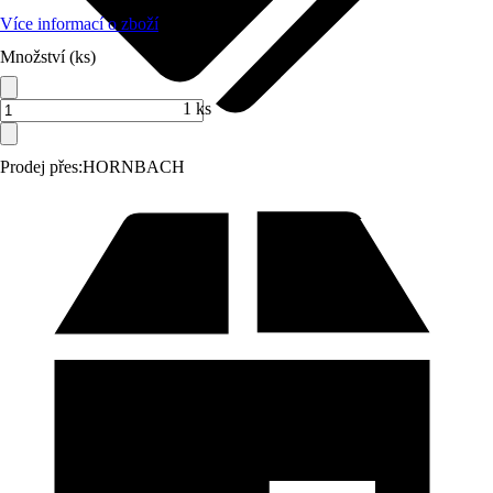
Více informací o zboží
Množství (ks)
1 ks
Prodej přes:
HORNBACH