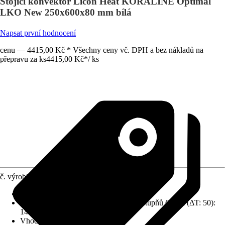
Stojící konvektor Licon Heat KORALINE Optimal
LKO New 250x600x80 mm bílá
Napsat první hodnocení
cenu — 4415,00 Kč * Všechny ceny vč. DPH a bez nákladů na
přepravu za ks
4415,00 Kč
*
/
ks
č. výrobku
12196936
Druh připojení
:
Dole
Tepelný výkon při přívodní teplotě 75 stupňů Celsia (ΔT: 50)
:
149 W
Vhodné pro
:
Podlaha/ dno