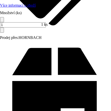
Více informací o zboží
Množství (ks)
1 ks
Prodej přes:
HORNBACH