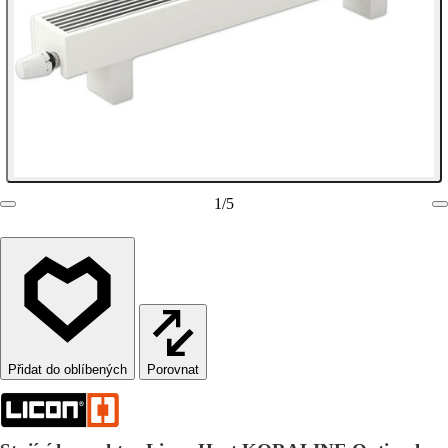
1
/
5
Porovnat