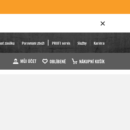
vat zásilku
Porovnání zboží
PROFI servis
Služby
Kariéra
MŮJ ÚČET
OBLÍBENÉ
NÁKUPNÍ KOŠÍK