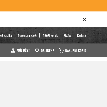
vat zásilku
Porovnání zboží
PROFI servis
Služby
Kariéra
MŮJ ÚČET
OBLÍBENÉ
NÁKUPNÍ KOŠÍK