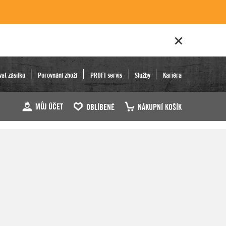
vat zásilku
Porovnání zboží
PROFI servis
Služby
Kariéra
MŮJ ÚČET
OBLÍBENÉ
NÁKUPNÍ KOŠÍK