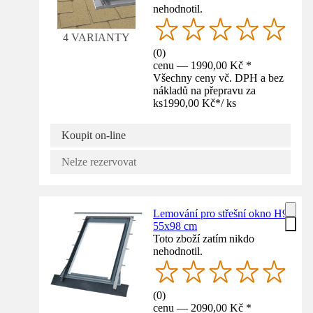
nehodnotil.
4 VARIANTY
(
0
)
cenu — 1990,00 Kč *
Všechny ceny vč. DPH a bez
nákladů na přepravu za
ks
1990,00 Kč
*
/
ks
Koupit on-line
Nelze rezervovat
Lemování pro střešní okno H9
55x98 cm
Toto zboží zatím nikdo
nehodnotil.
(
0
)
cenu — 2090,00 Kč *