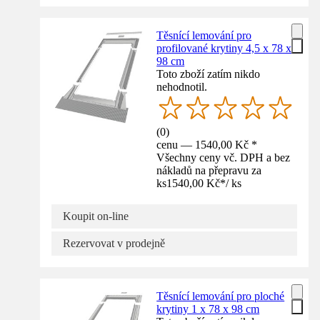
Těsnící lemování pro
profilované krytiny 4,5 x 78 x
98 cm
Toto zboží zatím nikdo
nehodnotil.
(
0
)
cenu — 1540,00 Kč *
Všechny ceny vč. DPH a bez
nákladů na přepravu za
ks
1540,00 Kč
*
/
ks
Koupit on-line
Rezervovat v prodejně
Těsnící lemování pro ploché
krytiny 1 x 78 x 98 cm