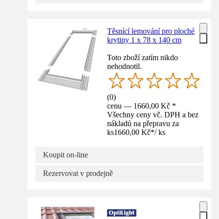
Těsnící lemování pro ploché
krytiny 1 x 78 x 140 cm
Toto zboží zatím nikdo
nehodnotil.
(
0
)
cenu — 1660,00 Kč *
Všechny ceny vč. DPH a bez
nákladů na přepravu za
ks
1660,00 Kč
*
/
ks
Koupit on-line
Rezervovat v prodejně