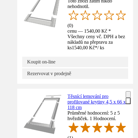
Toto zboží zatím nikdo
nehodnotil.
(
0
)
cenu — 1540,00 Kč *
Všechny ceny vč. DPH a bez
nákladů na přepravu za
ks
1540,00 Kč
*
/
ks
Koupit on-line
Rezervovat v prodejně
Těsnící lemování pro
profilované krytiny 4,5 x 66 x
118 cm
Průměrné hodnocení: 5 z 5
hvězdiček. 1 Hodnocení.
(
1
)