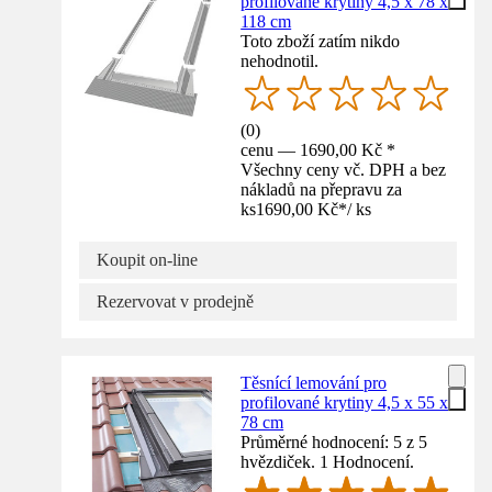
profilované krytiny 4,5 x 78 x
118 cm
Toto zboží zatím nikdo
nehodnotil.
(
0
)
cenu — 1690,00 Kč *
Všechny ceny vč. DPH a bez
nákladů na přepravu za
ks
1690,00 Kč
*
/
ks
Koupit on-line
Rezervovat v prodejně
Těsnící lemování pro
profilované krytiny 4,5 x 55 x
78 cm
Průměrné hodnocení: 5 z 5
hvězdiček. 1 Hodnocení.