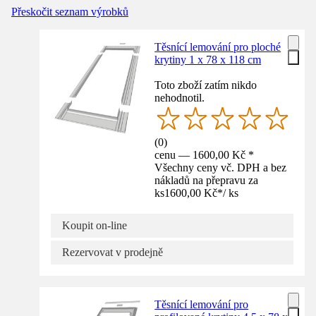
Přeskočit seznam výrobků
Těsnící lemování pro ploché
krytiny 1 x 78 x 118 cm
Toto zboží zatím nikdo
nehodnotil.
(
0
)
cenu — 1600,00 Kč *
Všechny ceny vč. DPH a bez
nákladů na přepravu za
ks
1600,00 Kč
*
/
ks
Koupit on-line
Rezervovat v prodejně
Těsnící lemování pro