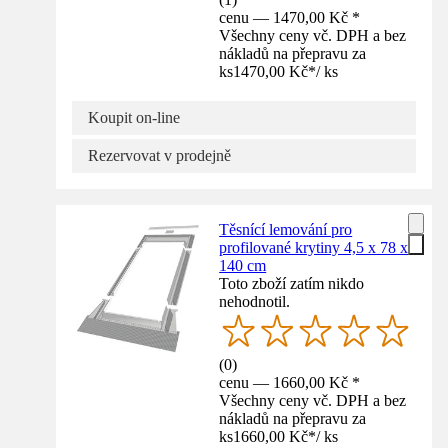
cenu — 1470,00 Kč *
Všechny ceny vč. DPH a bez
nákladů na přepravu za
ks
1470,00 Kč
*
/
ks
Koupit on-line
Rezervovat v prodejně
Těsnící lemování pro
profilované krytiny 4,5 x 78 x
140 cm
Toto zboží zatím nikdo
nehodnotil.
(
0
)
cenu — 1660,00 Kč *
Všechny ceny vč. DPH a bez
nákladů na přepravu za
ks
1660,00 Kč
*
/
ks