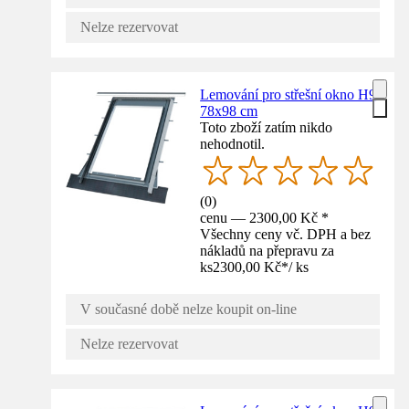
Nelze rezervovat
Lemování pro střešní okno H9
78x98 cm
Toto zboží zatím nikdo
nehodnotil.
(
0
)
cenu — 2300,00 Kč *
Všechny ceny vč. DPH a bez
nákladů na přepravu za
ks
2300,00 Kč
*
/
ks
V současné době nelze koupit on-line
Nelze rezervovat