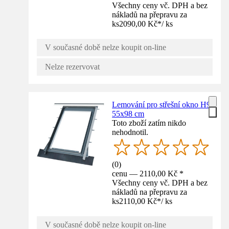
Všechny ceny vč. DPH a bez
nákladů na přepravu za
ks
2090,00 Kč
*
/
ks
V současné době nelze koupit on-line
Nelze rezervovat
Lemování pro střešní okno H9
55x98 cm
Toto zboží zatím nikdo
nehodnotil.
(
0
)
cenu — 2110,00 Kč *
Všechny ceny vč. DPH a bez
nákladů na přepravu za
ks
2110,00 Kč
*
/
ks
V současné době nelze koupit on-line