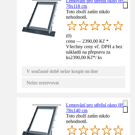
Lemování pro střešní okno H9
78x118 cm
Toto zboží zatím nikdo
nehodnotil.
(
0
)
cenu — 2390,00 Kč *
Všechny ceny vč. DPH a bez
nákladů na přepravu za
ks
2390,00 Kč
*
/
ks
V současné době nelze koupit on-line
Nelze rezervovat
Lemování pro střešní okno H9
78x140 cm
Toto zboží zatím nikdo
nehodnotil.