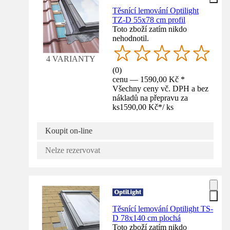
Těsnící lemování Optilight
TZ-D 55x78 cm profil
Toto zboží zatím nikdo
nehodnotil.
4 VARIANTY
(
0
)
cenu — 1590,00 Kč *
Všechny ceny vč. DPH a bez
nákladů na přepravu za
ks
1590,00 Kč
*
/
ks
Koupit on-line
Nelze rezervovat
Těsnící lemování Optilight TS-
D 78x140 cm plochá
Toto zboží zatím nikdo