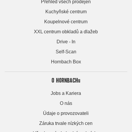
Přehled všech prodejen
Kuchyňské centrum
Koupelnové centrum
XXL centrum obkladů a dlažeb
Drive - In
Self-Scan
Hornbach Box
O HORNBACHu
Jobs a Kariera
O nás
Údaje o provozovateli
Záruka trvale nízkých cen