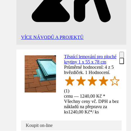
VÍCE NÁVODŮ A PROJEKTŮ
Těsnící lemování pro ploché
krytiny 1 x 55 x 78 cm
Průměrné hodnocení: 4 z 5
hvězdiček. 1 Hodnocení.
(
1
)
cenu — 1240,00 Kč *
Všechny ceny vč. DPH a bez
nákladů na přepravu za
ks
1240,00 Kč
*
/
ks
Koupit on-line