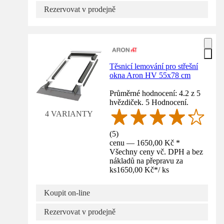
Rezervovat v prodejně
Těsnicí lemování pro střešní
okna Aron HV 55x78 cm
Průměrné hodnocení: 4.2 z 5
hvězdiček. 5 Hodnocení.
4 VARIANTY
(
5
)
cenu — 1650,00 Kč *
Všechny ceny vč. DPH a bez
nákladů na přepravu za
ks
1650,00 Kč
*
/
ks
Koupit on-line
Rezervovat v prodejně