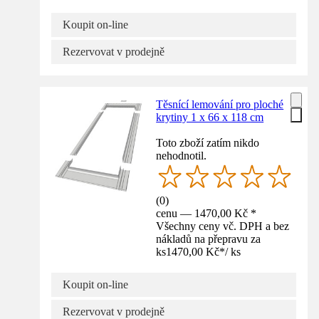
Koupit on-line
Rezervovat v prodejně
Těsnící lemování pro ploché
krytiny 1 x 66 x 118 cm
Toto zboží zatím nikdo
nehodnotil.
(
0
)
cenu — 1470,00 Kč *
Všechny ceny vč. DPH a bez
nákladů na přepravu za
ks
1470,00 Kč
*
/
ks
Koupit on-line
Rezervovat v prodejně