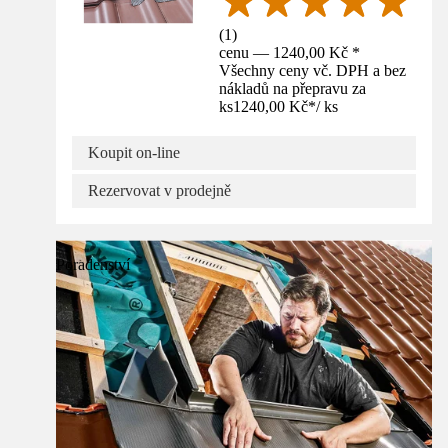
(
1
)
cenu — 1240,00 Kč *
Všechny ceny vč. DPH a bez
nákladů na přepravu za
ks
1240,00 Kč
*
/
ks
Koupit on-line
Rezervovat v prodejně
Poradenství