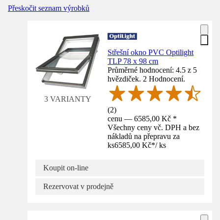
Přeskočit seznam výrobků
Střešní okno PVC Optilight
TLP 78 x 98 cm
Průměrné hodnocení: 4.5 z 5
hvězdiček. 2 Hodnocení.
3 VARIANTY
(
2
)
cenu — 6585,00 Kč *
Všechny ceny vč. DPH a bez
nákladů na přepravu za
ks
6585,00 Kč
*
/
ks
Koupit on-line
Rezervovat v prodejně