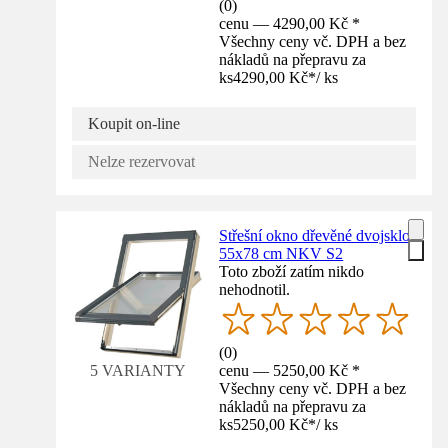
(
0
)
cenu — 4290,00 Kč *
Všechny ceny vč. DPH a bez
nákladů na přepravu za
ks
4290,00 Kč
*
/
ks
Koupit on-line
Nelze rezervovat
Střešní okno dřevěné dvojsklo
55x78 cm NKV S2
Toto zboží zatím nikdo
nehodnotil.
(
0
)
cenu — 5250,00 Kč *
5 VARIANTY
Všechny ceny vč. DPH a bez
nákladů na přepravu za
ks
5250,00 Kč
*
/
ks