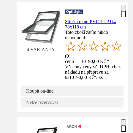
Střešní okno PVC TLP U4
78x118 cm
Toto zboží zatím nikdo
nehodnotil.
4 VARIANTY
(
0
)
cenu — 10190,00 Kč *
Všechny ceny vč. DPH a bez
nákladů na přepravu za
ks
10190,00 Kč
*
/
ks
Koupit on-line
Nelze rezervovat