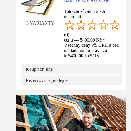
Basic DFB-V 55x78 cm
Toto zboží zatím nikdo
nehodnotil.
3 VARIANTY
(
0
)
cenu — 5400,00 Kč *
Všechny ceny vč. DPH a bez
nákladů na přepravu za
ks
5400,00 Kč
*
/
ks
Koupit on-line
Rezervovat v prodejně
Poradenství