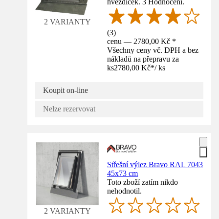
hvězdiček. 3 Hodnocení.
2 VARIANTY
(
3
)
cenu — 2780,00 Kč *
Všechny ceny vč. DPH a bez
nákladů na přepravu za
ks
2780,00 Kč
*
/
ks
Koupit on-line
Nelze rezervovat
Střešní výlez Bravo RAL 7043
45x73 cm
Toto zboží zatím nikdo
nehodnotil.
2 VARIANTY