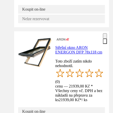
Koupit on-line
Nelze rezervovat
Střešní okno ARON
ENERGON DFP 78x118 cm
Toto zboží zatím nikdo
nehodnotil.
(
0
)
cenu — 21939,00 Kč *
Všechny ceny vč. DPH a bez
nákladů na přepravu za
ks
21939,00 Kč
*
/
ks
Koupit on-line