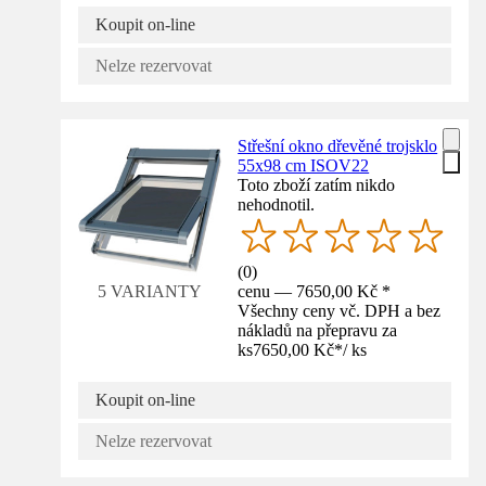
Koupit on-line
Nelze rezervovat
Střešní okno dřevěné trojsklo
55x98 cm ISOV22
Toto zboží zatím nikdo
nehodnotil.
(
0
)
cenu — 7650,00 Kč *
5 VARIANTY
Všechny ceny vč. DPH a bez
nákladů na přepravu za
ks
7650,00 Kč
*
/
ks
Koupit on-line
Nelze rezervovat