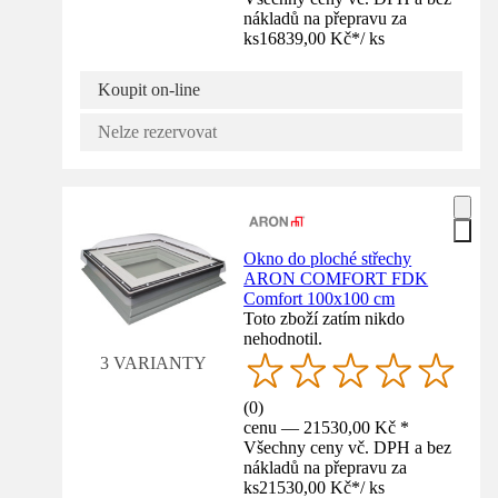
nákladů na přepravu za
ks
16839,00 Kč
*
/
ks
Koupit on-line
Nelze rezervovat
Okno do ploché střechy
ARON COMFORT FDK
Comfort 100x100 cm
Toto zboží zatím nikdo
nehodnotil.
3 VARIANTY
(
0
)
cenu — 21530,00 Kč *
Všechny ceny vč. DPH a bez
nákladů na přepravu za
ks
21530,00 Kč
*
/
ks