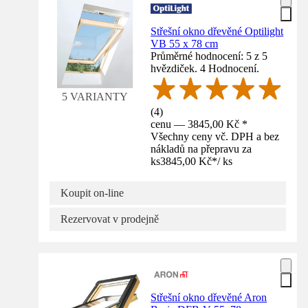
Střešní okno dřevěné Optilight
VB 55 x 78 cm
Průměrné hodnocení: 5 z 5
hvězdiček. 4 Hodnocení.
5 VARIANTY
(
4
)
cenu — 3845,00 Kč *
Všechny ceny vč. DPH a bez
nákladů na přepravu za
ks
3845,00 Kč
*
/
ks
Koupit on-line
Rezervovat v prodejně
Střešní okno dřevěné Aron