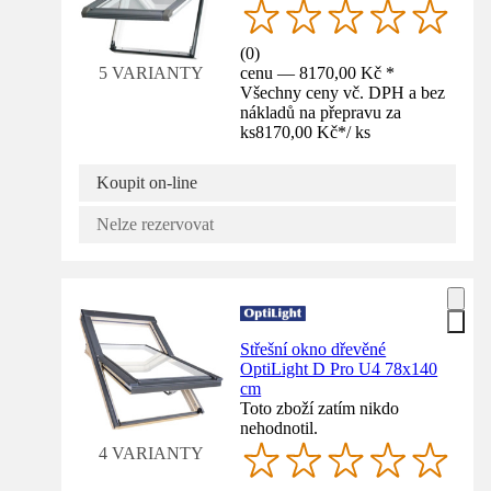
(
0
)
cenu — 8170,00 Kč *
5 VARIANTY
Všechny ceny vč. DPH a bez
nákladů na přepravu za
ks
8170,00 Kč
*
/
ks
Koupit on-line
Nelze rezervovat
Střešní okno dřevěné
OptiLight D Pro U4 78x140
cm
Toto zboží zatím nikdo
nehodnotil.
4 VARIANTY