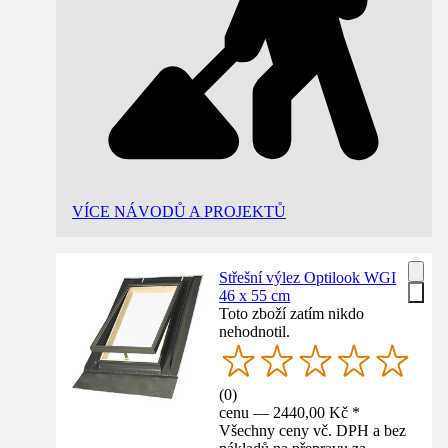
VÍCE NÁVODŮ A PROJEKTŮ
Střešní výlez Optilook WGI
46 x 55 cm
Toto zboží zatím nikdo
nehodnotil.
(
0
)
cenu — 2440,00 Kč *
Všechny ceny vč. DPH a bez