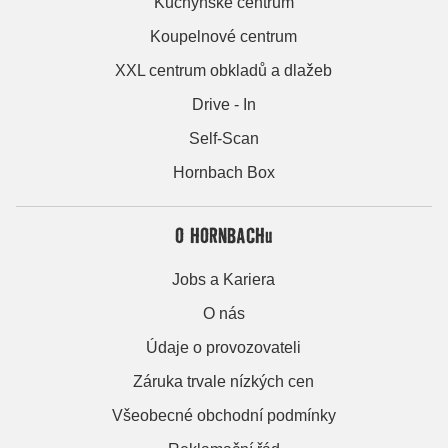
Kuchyňské centrum
Koupelnové centrum
XXL centrum obkladů a dlažeb
Drive - In
Self-Scan
Hornbach Box
O HORNBACHu
Jobs a Kariera
O nás
Údaje o provozovateli
Záruka trvale nízkých cen
Všeobecné obchodní podmínky