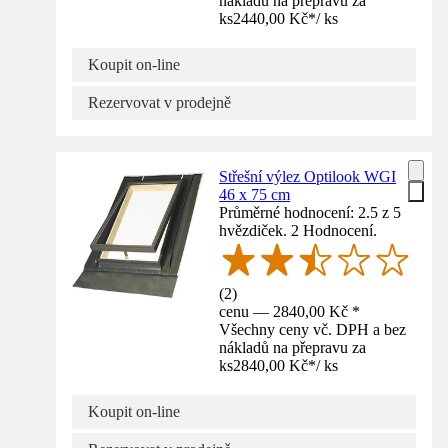
nákladů na přepravu za
ks
2440,00 Kč
*
/
ks
Koupit on-line
Rezervovat v prodejně
Střešní výlez Optilook WGI
46 x 75 cm
Průměrné hodnocení: 2.5 z 5
hvězdiček. 2 Hodnocení.
(
2
)
cenu — 2840,00 Kč *
Všechny ceny vč. DPH a bez
nákladů na přepravu za
ks
2840,00 Kč
*
/
ks
Koupit on-line