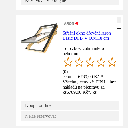
Rezervovat v prodejně
Střešní okno dřevěné Aron
Basic DFB-V 66x118 cm
Toto zboží zatím nikdo
nehodnotil.
(
0
)
cenu — 6789,00 Kč *
Všechny ceny vč. DPH a bez
nákladů na přepravu za
ks
6789,00 Kč
*
/
ks
Koupit on-line
Nelze rezervovat