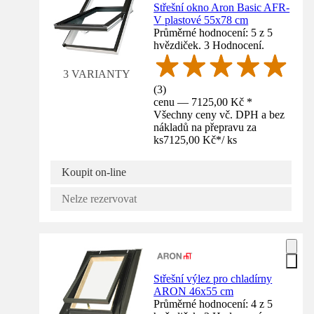
Střešní okno Aron Basic AFR-
V plastové 55x78 cm
Průměrné hodnocení: 5 z 5
hvězdiček. 3 Hodnocení.
3 VARIANTY
(
3
)
cenu — 7125,00 Kč *
Všechny ceny vč. DPH a bez
nákladů na přepravu za
ks
7125,00 Kč
*
/
ks
Koupit on-line
Nelze rezervovat
Střešní výlez pro chladírny
ARON 46x55 cm
Průměrné hodnocení: 4 z 5