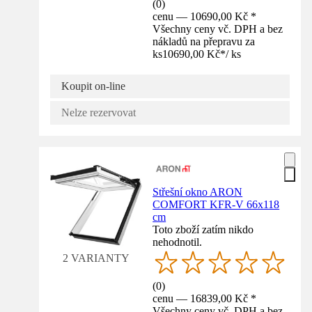
(
0
)
cenu — 10690,00 Kč *
Všechny ceny vč. DPH a bez
nákladů na přepravu za
ks
10690,00 Kč
*
/
ks
Koupit on-line
Nelze rezervovat
Střešní okno ARON
COMFORT KFR-V 66x118
cm
Toto zboží zatím nikdo
nehodnotil.
2 VARIANTY
(
0
)
cenu — 16839,00 Kč *
Všechny ceny vč. DPH a bez