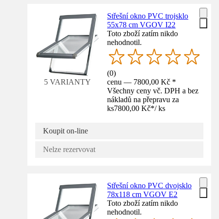
Střešní okno PVC trojsklo
55x78 cm VGOV I22
Toto zboží zatím nikdo
nehodnotil.
(
0
)
cenu — 7800,00 Kč *
5 VARIANTY
Všechny ceny vč. DPH a bez
nákladů na přepravu za
ks
7800,00 Kč
*
/
ks
Koupit on-line
Nelze rezervovat
Střešní okno PVC dvojsklo
78x118 cm VGOV E2
Toto zboží zatím nikdo
nehodnotil.