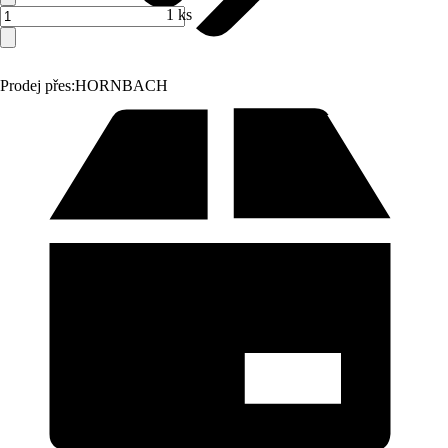
1 ks
Prodej přes:
HORNBACH