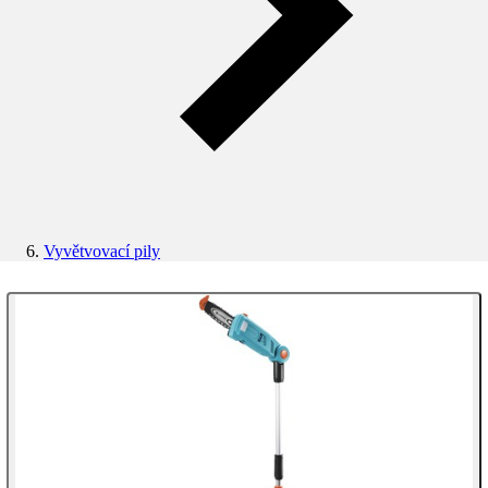
Vyvětvovací pily