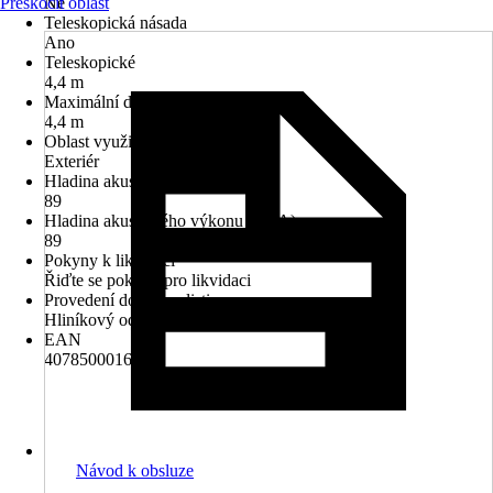
Přeskočit oblast
Ne
Teleskopická násada
Ano
Teleskopické
4,4 m
Maximální délka
4,4 m
Oblast využití
Exteriér
Hladina akustického tlaku (LpA)
89
Hladina akustického výkonu (LwA)
89
Pokyny k likvidaci
Řiďte se pokyny pro likvidaci
Provedení dorazu celisti
Hliníkový odlitek zhotovený tlakovým litím
EAN
4078500016483
Návod k obsluze