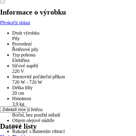
Informace o výrobku
Přeskočit oblast
Druh výrobku
Pily
Provedení
Řetězové pily
Typ pohonu
Elektřina
Síťové napětí
220 V
Jmenovitý počáteční příkon
720 W - 720 W
Délka lišty
20 cm
Hmotnost
3,9 kg
Napínání řetězu
Zobrazit více
Boční, bez použití nářadí
Objem olejové nádrže
Datové listy
0,1 l
Rukojeť s tlumením vibrací