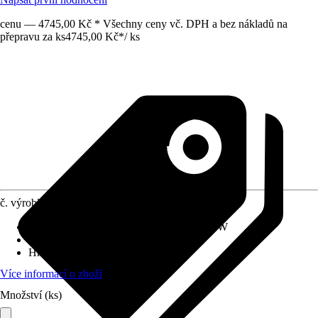
cenu — 4745,00 Kč * Všechny ceny vč. DPH a bez nákladů na
přepravu za ks
4745,00 Kč
*
/
ks
č. výrobku
6005092
Jmenovitý počáteční příkon
:
720 W - 720 W
Délka lišty
:
20 cm
Hmotnost
:
3,9 kg
Více informací o zboží
Množství (ks)