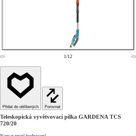
1
/
12
Porovnat
Teleskopická vyvětvovací pilka GARDENA TCS
720/20
Napsat první hodnocení