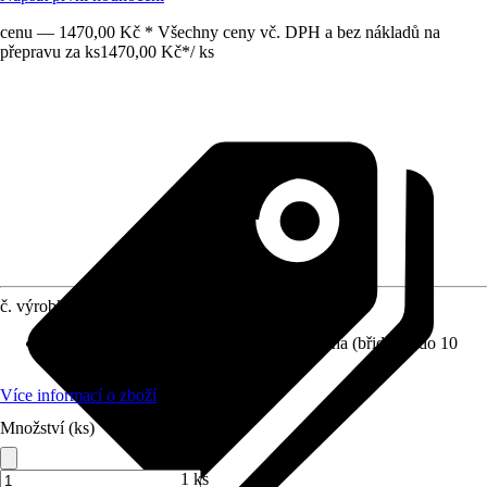
cenu — 1470,00 Kč * Všechny ceny vč. DPH a bez nákladů na
přepravu za ks
1470,00 Kč
*
/
ks
č. výrobku
8910774
Střešní lemování vhodné pro
:
Plochá střecha (břidlice) do 10
mm
Více informací o zboží
Množství (ks)
1 ks