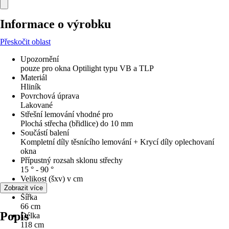
Informace o výrobku
Přeskočit oblast
Upozornění
pouze pro okna Optilight typu VB a TLP
Materiál
Hliník
Povrchová úprava
Lakované
Střešní lemování vhodné pro
Plochá střecha (břidlice) do 10 mm
Součástí balení
Kompletní díly těsnícího lemování + Krycí díly oplechovaní
okna
Přípustný rozsah sklonu střechy
15 ° - 90 °
Velikost (šxv) v cm
66x118
Zobrazit více
Šířka
66 cm
Popis
Délka
118 cm