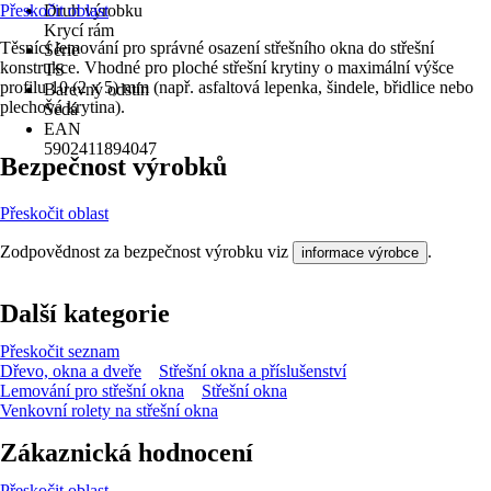
Přeskočit oblast
Druh výrobku
Krycí rám
Těsnící lemování pro správné osazení střešního okna do střešní
Série
konstrukce. Vhodné pro ploché střešní krytiny o maximální výšce
TS
profilu 10 (2 x 5) mm (např. asfaltová lepenka, šindele, břidlice nebo
Barevný odstín
plechová krytina).
Šedá
EAN
5902411894047
Bezpečnost výrobků
Přeskočit oblast
Zodpovědnost za bezpečnost výrobku viz
.
informace výrobce
Další kategorie
Přeskočit seznam
Dřevo, okna a dveře
Střešní okna a příslušenství
Lemování pro střešní okna
Střešní okna
Venkovní rolety na střešní okna
Zákaznická hodnocení
Přeskočit oblast