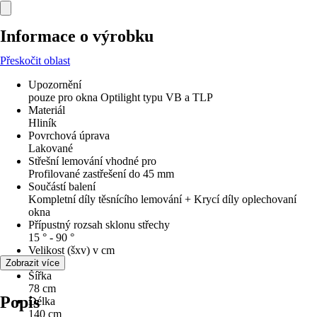
Informace o výrobku
Přeskočit oblast
Upozornění
pouze pro okna Optilight typu VB a TLP
Materiál
Hliník
Povrchová úprava
Lakované
Střešní lemování vhodné pro
Profilované zastřešení do 45 mm
Součástí balení
Kompletní díly těsnícího lemování + Krycí díly oplechovaní
okna
Přípustný rozsah sklonu střechy
15 ° - 90 °
Velikost (šxv) v cm
78x140
Zobrazit více
Šířka
78 cm
Popis
Délka
140 cm