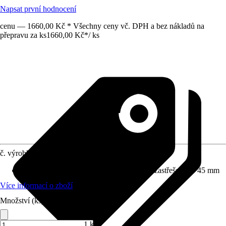
Napsat první hodnocení
cenu — 1660,00 Kč * Všechny ceny vč. DPH a bez nákladů na
přepravu za ks
1660,00 Kč
*
/
ks
č. výrobku
8910772
Střešní lemování vhodné pro
:
Profilované zastřešení do 45 mm
Více informací o zboží
Množství (ks)
1 ks