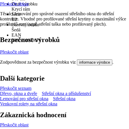
Přeskočit oblast
Druh výrobku
Krycí rám
Těsnící lemování pro správné osazení střešního okna do střešní
Série
kontrukce. Vhodné pro profilované střešní krytiny o maximální výšce
TZ
profilu 45 mm (např. střešní taška nebo profilovaný plech).
Barevný odstín
Šedá
EAN
Bezpečnost výrobků
5902411893071
Přeskočit oblast
Zodpovědnost za bezpečnost výrobku viz
.
informace výrobce
Další kategorie
Přeskočit seznam
Dřevo, okna a dveře
Střešní okna a příslušenství
Lemování pro střešní okna
Střešní okna
Venkovní rolety na střešní okna
Zákaznická hodnocení
Přeskočit oblast