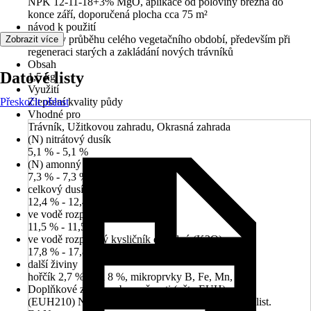
NPK 12-11-18+3% MgO, aplikace od poloviny března do
konce září, doporučená plocha cca 75 m²
návod k použití
použití v průběhu celého vegetačního období, především při
Zobrazit více
regeneraci starých a zakládání nových trávníků
Obsah
Datové listy
1,5 kg
Využití
Přeskočit oblast
Zlepšení kvality půdy
Vhodné pro
Trávník, Užitkovou zahradu, Okrasná zahrada
(N) nitrátový dusík
5,1 % - 5,1 %
(N) amonný dusík
7,3 % - 7,3 %
celkový dusík (N)
12,4 % - 12,4 %
ve vodě rozpustný fosfát (P2O5)
11,5 % - 11,5 %
ve vodě rozpustný kysličník draselný (K2O)
17,8 % - 17,8 %
další živiny
hořčík 2,7 %, síra 8 %, mikroprvky B, Fe, Mn, Zn
Doplňkové znaky nebezpečnosti (věty EUH)
(EUH210) Na vyžádání je k dispozici bezpečnostní list.