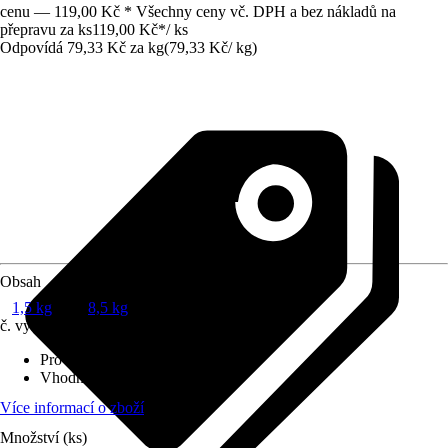
cenu — 119,00 Kč * Všechny ceny vč. DPH a bez nákladů na
přepravu za ks
119,00 Kč
*
/
ks
Odpovídá 79,33 Kč za kg
(
79,33 Kč
/
kg
)
Obsah
1,5 kg
8,5 kg
č. výrobku
7920438
Provedení
:
Granulát
Vhodné pro
:
Trávník
Více informací o zboží
Množství (ks)