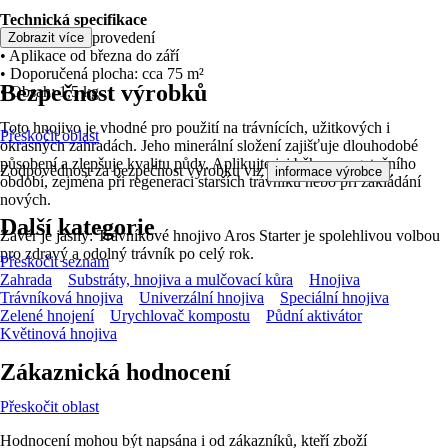
Technická specifikace
• Granulátové provedení
Zobrazit více
• Aplikace od března do září
• Doporučená plocha: cca 75 m²
Bezpečnost výrobků
• Obsah: 1,5 kg
Toto hnojivo je vhodné pro použití na trávnících, užitkových i
Přeskočit oblast
okrasných zahradách. Jeho minerální složení zajišťuje dlouhodobé
působení a zlepšuje kvalitu půdy. Aplikujte jej během vegetačního
Zodpovědnost za bezpečnost výrobku viz
.
informace výrobce
období, zejména při regeneraci starších trávníků nebo při zakládání
nových.
Další kategorie
Závěr je jasný: Trávníkové hnojivo Aros Starter je spolehlivou volbou
pro zdravý a odolný trávník po celý rok.
Přeskočit seznam
Zahrada
Substráty, hnojiva a mulčovací kůra
Hnojiva
Trávníková hnojiva
Univerzální hnojiva
Speciální hnojiva
Zelené hnojení
Urychlovač kompostu
Půdní aktivátor
Květinová hnojiva
Zákaznická hodnocení
Přeskočit oblast
Hodnocení mohou být napsána i od zákazníků, kteří zboží