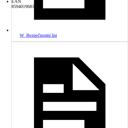
EAN
8594019681760
W_Bezpečnostní list