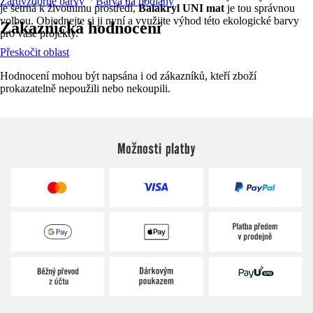
Žáruvzdorné barvy
Barva na podlahy
je šetrná k životnímu prostředí,
Balakryl UNI mat
je tou správnou
volbou. Objednejte si ji nyní a využijte výhod této ekologické barvy
Zákaznická hodnocení
pro vaše projekty.
Přeskočit oblast
Hodnocení mohou být napsána i od zákazníků, kteří zboží
prokazatelně nepoužili nebo nekoupili.
Možnosti platby