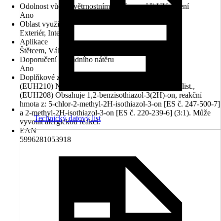
Odolnost vůči povětrnostním vlivům a vůči UV záření
Ano
Oblast využití
Exteriér, Interiér
Aplikace
Štětcem, Válečkem, Rozprašováním
Doporučení základního nátěru
Ano
Doplňkové znaky nebezpečnosti (věty EUH)
(EUH210) Na vyžádání je k dispozici bezpečnostní list.,
(EUH208) Obsahuje 1,2-benzisothiazol-3(2H)-on, reakční
hmota z: 5-chlor-2-methyl-2H-isothiazol-3-on [ES č. 247-500-7]
a 2-methyl-2H-isothiazol-3-on [ES č. 220-239-6] (3:1). Může
Technický datový list
vyvolat alergickou reakci.
EAN
5996281053918