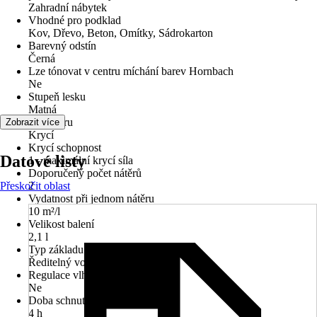
Zahradní nábytek
Vhodné pro podklad
Kov, Dřevo, Beton, Omítky, Sádrokarton
Barevný odstín
Černá
Lze tónovat v centru míchání barev Hornbach
Ne
Stupeň lesku
Matná
typ nátěru
Zobrazit více
Krycí
Krycí schopnost
Datové listy
1 - maximální krycí síla
Doporučený počet nátěrů
Přeskočit oblast
2
Vydatnost při jednom nátěru
10 m²/l
Velikost balení
2,1 l
Typ základu
Ředitelný vodou
Regulace vlhkosti
Ne
Doba schnutí cca
4 h