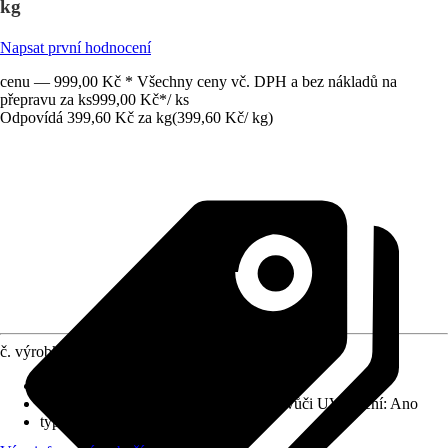
kg
Napsat první hodnocení
cenu — 999,00 Kč * Všechny ceny vč. DPH a bez nákladů na
přepravu za ks
999,00 Kč
*
/
ks
Odpovídá 399,60 Kč za kg
(
399,60 Kč
/
kg
)
č. výrobku
8768423
Vydatnost při jednom nátěru
:
10 m²/l
Odolnost vůči povětrnostním vlivům a vůči UV záření
:
Ano
typ nátěru
:
Krycí