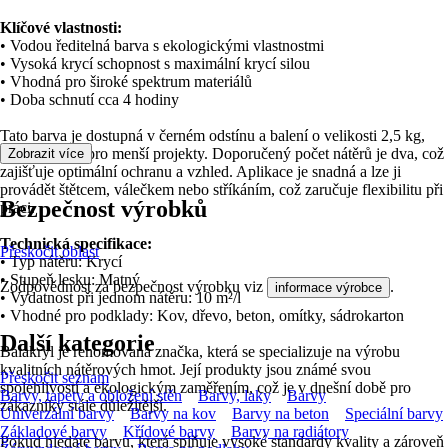
Klíčové vlastnosti:
• Vodou ředitelná barva s ekologickými vlastnostmi
• Vysoká krycí schopnost s maximální krycí silou
• Vhodná pro široké spektrum materiálů
• Doba schnutí cca 4 hodiny
Tato barva je dostupná v černém odstínu a balení o velikosti 2,5 kg,
což je ideální pro menší projekty. Doporučený počet nátěrů je dva, což
Zobrazit více
zajišťuje optimální ochranu a vzhled. Aplikace je snadná a lze ji
provádět štětcem, válečkem nebo stříkáním, což zaručuje flexibilitu při
Bezpečnost výrobků
práci.
Technická specifikace:
Přeskočit oblast
• Typ nátěru: Krycí
• Stupeň lesku: Matný
Zodpovědnost za bezpečnost výrobku viz
.
informace výrobce
• Vydatnost při jednom nátěru: 10 m²/l
• Vhodné pro podklady: Kov, dřevo, beton, omítky, sádrokarton
Další kategorie
Balakryl je renomovaná značka, která se specializuje na výrobu
kvalitních nátěrových hmot. Její produkty jsou známé svou
Přeskočit seznam
spolehlivostí a ekologickým zaměřením, což je v dnešní době pro
Barvy, tapety a obložení stěn
Barvy, laky
Barvy
zákazníky stále důležitější.
Univerzální barvy
Barvy na kov
Barvy na beton
Speciální barvy
Základové barvy
Křídové barvy
Barvy na radiátory
Pokud hledáte barvu, která splňuje vysoké standardy kvality a zároveň