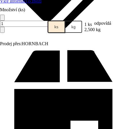
Více informací o zboží
Množství (ks)
odpovídá
1 ks
ks
kg
2,500 kg
Prodej přes:
HORNBACH